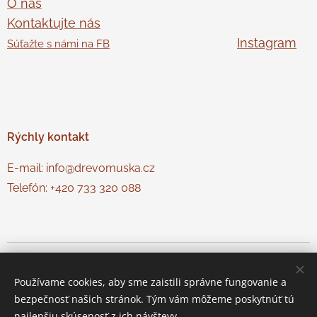
O nás
Kontaktujte nás
Instagram
Súťažte s námi na FB
Rýchly
kontakt
E-mail: info@drevomuska.cz
Telefón: +420 733 320 088
© Dřevo Muška
Cookies
Používame cookies, aby sme zaistili správne fungovanie a
Jazyky
bezpečnosť našich stránok. Tým vám môžeme poskytnúť tú
Čeština
Slovenčina
najlepšiu skúsenosť z ich návštevy.