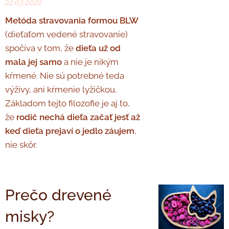
22.03.2022
Metóda stravovania formou
BLW
(dieťaťom vedené stravovanie)
spočíva v tom, že
dieťa už od
mala jej samo
a nie je nikým
kŕmené. Nie sú potrebné teda
výživy, ani kŕmenie lyžičkou.
Základom tejto filozofie je aj to,
že
rodič nechá dieťa začať jesť až
keď dieťa prejaví o jedlo záujem
,
nie skôr.
Prečo drevené
misky?