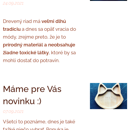
24.09.2021
Drevený riad má
veľmi dlhú
tradíciu
a dnes sa opäť vracia do
módy, zrejme preto, že je to
prírodný materiál a neobsahuje
žiadne toxické látky
, ktoré by sa
mohli dostať do potravín.
Máme pre Vás
novinku :)
07.09.2021
Všetci to poznáme, dnes je také
ťažké niečo vybrať. Ponuka je