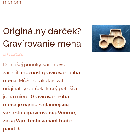
menom.
Originálny darček?
Gravírovanie mena
29.11.2022
Do našej ponuky som novo
zaradili
možnosť gravírovania iba
mena
. Môžete tak darovať
originálny darček, ktorý poteší a
je na mieru.
Gravírovanie iba
mena je našou najlacnejšou
variantou gravírovania. Veríme,
že sa Vám tento variant bude
páčiť :).