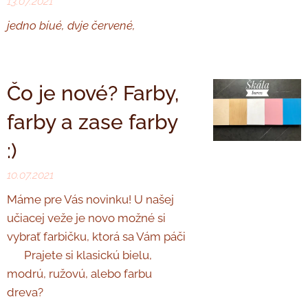
13.07.2021
jedno bíué, dvje červené,
Čo je nové? Farby,
farby a zase farby
:)
10.07.2021
Máme pre Vás novinku! U našej
učiacej veže je novo možné si
vybrať farbičku, ktorá sa Vám páči
♥ Prajete si klasickú bielu,
modrú, ružovú, alebo farbu
dreva?