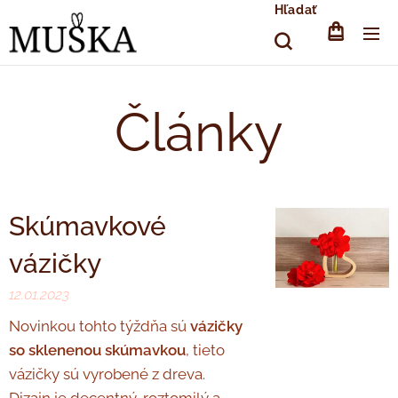
Hľadať
Články
Skúmavkové
vázičky
12.01.2023
Novinkou tohto týždňa sú
vázičky
so sklenenou skúmavkou
, tieto
vázičky sú vyrobené z dreva.