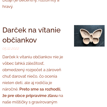
Dizajn je decentný, roztomilý a
hravý.
Darček na vítanie
občiankov ♥
05.12.2022
Darček k vítaniu občiankov nie je
vôbec ľahká záležitosť,
obmedzený rozpočet a zároveň
chuť darovať niečo, čo ocenia
nielen deti, ale aj rodičia je
náročné.
Preto sme sa rozhodli,
že pre obce pripravíme zľavu
na
naše mištičky s gravírovaným