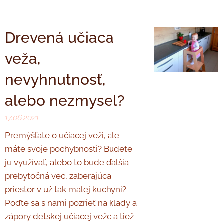
Drevená učiaca
veža,
nevyhnutnosť,
alebo nezmysel?
17.06.2021
Premýšľate o učiacej veži, ale
máte svoje pochybnosti? Budete
ju využívať, alebo to bude ďalšia
prebytočná vec, zaberajúca
priestor v už tak malej kuchyni?
Poďte sa s nami pozrieť na klady a
zápory detskej učiacej veže a tiež