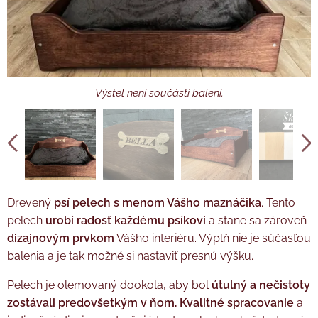
Výstel není součástí balení.
Výstel není součástí balení.
Drevený
psí pelech s menom Vášho maznáčika
. Tento
pelech
urobí radosť každému psíkovi
a stane sa zároveň
dizajnovým prvkom
Vášho interiéru. Výplň nie je súčasťou
balenia a je tak možné si nastaviť presnú výšku.
Pelech je olemovaný dookola, aby bol
útulný a nečistoty
zostávali predovšetkým v ňom.
Kvalitné spracovanie
a