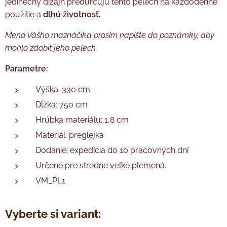
jedinečný dizajn predurčujú tento pelech na každodenné
použitie a
dlhú životnosť.
Meno Vášho maznáčika prosím napíšte do poznámky, aby
mohlo zdobiť jeho pelech.
Parametre:
Výška: 330 cm
Dĺžka: 750 cm
Hrúbka materiálu: 1,8 cm
Materiál: preglejka
Dodanie: expedícia do 10 pracovných dní
Určené pre stredne veľké plemená.
VM_PL1
Vyberte si variant: