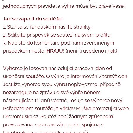
jednoduchých pravidel a výhra může být právě Vaše!
Jak se zapojit do soutěže:
1. Staňte se fanouškem naší fb stránky,
2. Sdílejte příspěvek se soutěží na svém profilu,
3. Napište do komentáře pod námi zveřejněným
příspěvkem heslo:
HRAJU!
(není-li uvedeno jinak)
Výherce je losován následující pracovní den od
ukončení soutěže. O výhře je informován v tentýž den.
Jestliže výherce svou výhru nepřevezme, případně
nezareaguje na zprávu o své výhře během
následujících tří dnů včetně, losuje se výherce nový.
Pořadatelem soutěže je Václav Muška provozující web
Drevomuska.cz. Soutěž není žádným způsobem
provozována, sponzorována nebo spojena s
Facebookem a Facebook za ni neručí.