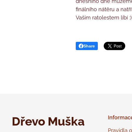
dnešního dne můžeme s 
finálního nátěru a nat
Vašim ratolestem líbí 
Share
Dřevo Muška
Informac
Pravidla 