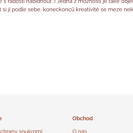
radostí nabídnout :) Jedna z možností je také objed
řít si jí podle sebe, koneckonců kreativitě se meze ne
:) ♥
e
Obchod
ochrany soukromí
O nás