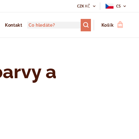
CZK
KČ
CS
Kontakt
Košík
barvy a