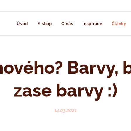
Úvod
E-shop
O nás
Inspirace
Články
nového? Barvy, 
zase barvy :)
14.03.2021