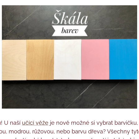
! U naší
učící věže
je nově možné si vybrat barvičku,
bílou, modrou, růžovou, nebo barvu dřeva? Všechny t