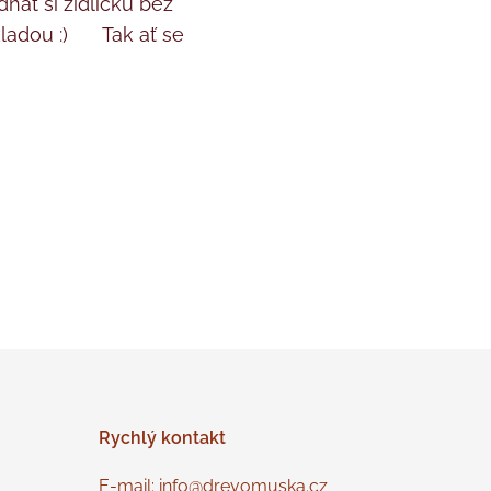
nat si židličku bez
kladou :) ♥ Tak ať se
Rychlý
kontakt
E-mail: info@drevomuska.cz