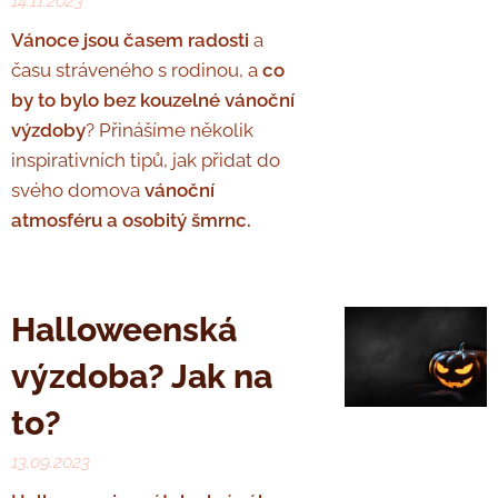
14.11.2023
Vánoce jsou časem radosti
a
času stráveného s rodinou, a
co
by to bylo bez kouzelné vánoční
výzdoby
? Přinášíme několik
inspirativních tipů, jak přidat do
svého domova
vánoční
atmosféru a osobitý šmrnc.
Halloweenská
výzdoba? Jak na
to?
13.09.2023