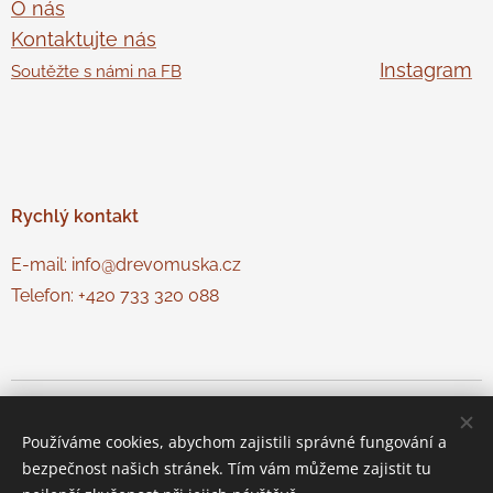
O nás
Kontaktujte nás
Instagram
Soutěžte s námi na FB
Rychlý
kontakt
E-mail: info@drevomuska.cz
Telefon: +420 733 320 088
© Dřevo Muška
Cookies
Používáme cookies, abychom zajistili správné fungování a
Jazyky
bezpečnost našich stránek. Tím vám můžeme zajistit tu
Čeština
Slovenčina