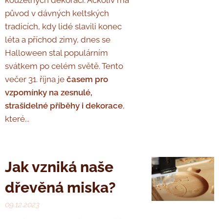
kouzelných dekorací. Ačkoliv má
původ v dávných keltských
tradicích, kdy lidé slavili konec
léta a příchod zimy, dnes se
Halloween stal populárním
svátkem po celém světě. Tento
večer 31. října je
časem pro
vzpomínky na zesnulé,
strašidelné příběhy i dekorace
,
které...
Jak vzniká naše
dřevěná miska?
09.12.2023