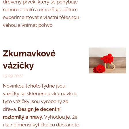
dřevěný prvek, který se pohybuje
nahoru a dolů a umožňuje dětem
experimentovat s vlastní tělesnou
váhou a vnímat pohyb.
Zkumavkové
vázičky
15.09.2022
Novinkou tohoto týdne jsou
vázičky se skleněnou zkumavkou,
tyto vázičky jsou vyrobeny ze
dřeva.
Design je decentní,
roztomilý a hravý.
Výhodou je, že
i ta nejmenší kytička co dostanete