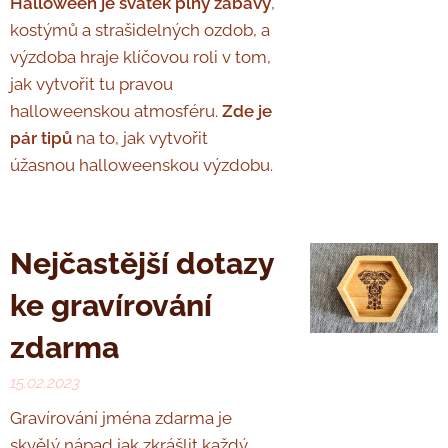
Halloween je svátek plný zábavy
,
kostýmů a strašidelných ozdob, a
výzdoba hraje klíčovou roli v tom,
jak vytvořit tu pravou
halloweenskou atmosféru.
Zde je
pár tipů
na to, jak vytvořit
úžasnou halloweenskou výzdobu.
Nejčastější dotazy
ke gravírování
zdarma
15.02.2023
Gravírování jména zdarma je
skvělý nápad jak zkrášlit každý