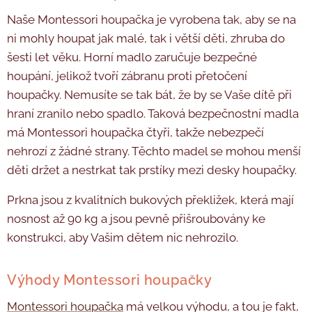
Naše Montessori houpačka je vyrobena tak, aby se na
ni mohly houpat jak malé, tak i větší děti, zhruba do
šesti let věku.
Horní madlo zaručuje bezpečné
houpání, jelikož tvoří zábranu proti přetočení
houpačky. Nemusíte se tak bát, že by se Vaše dítě při
hraní zranilo nebo spadlo. Taková bezpečnostní madla
má Montessori houpačka čtyři, takže nebezpečí
nehrozí z žádné strany. Těchto madel se mohou menší
děti držet a nestrkat tak prstíky mezi desky houpačky.
Prkna jsou z kvalitních bukových překližek, která mají
nosnost až 90 kg a jsou pevně přišroubovány ke
konstrukci, aby Vašim dětem nic nehrozilo.
Výhody Montessori houpačky
Montessori houpačka
má velkou výhodu, a tou je fakt,