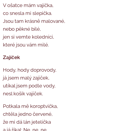
V ošatce mám vajíčka,
co snesla mi slepička.
Jsou tam krásně malované,
nebo pěkné bílé,
jen si vemte koledníci,
které jsou vám milé.
Zajíček
Hody, hody doprovody,
já jsem malý zajíček,
utíkal jsem podle vody,
nesl košík vajíček.
Potkala mě koroptvička,
chtěla jedno červené,
že mi dá lán jetelíčka
a já říkal: Ne, ne, ne.