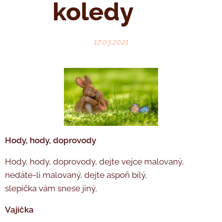
koledy ♥
17.03.2021
Hody, hody, doprovody
Hody, hody, doprovody, dejte vejce malovaný,
nedáte-li malovaný, dejte aspoň bílý,
slepička vám snese jiný,
Vajíčka