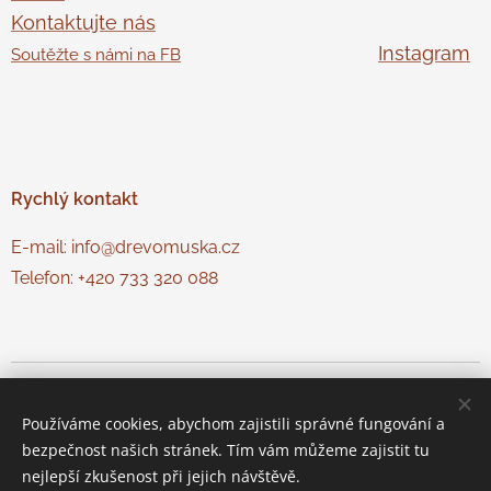
Kontaktujte nás
Instagram
Soutěžte s námi na FB
Rychlý
kontakt
E-mail: info@drevomuska.cz
Telefon: +420 733 320 088
© Dřevo Muška
Cookies
Používáme cookies, abychom zajistili správné fungování a
Jazyky
bezpečnost našich stránek. Tím vám můžeme zajistit tu
Čeština
Slovenčina
nejlepší zkušenost při jejich návštěvě.