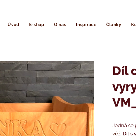
Úvod
E-shop
O nás
Inspirace
Články
Ko
Díl 
vyr
VM_
Jedná se
věž.
Díl s