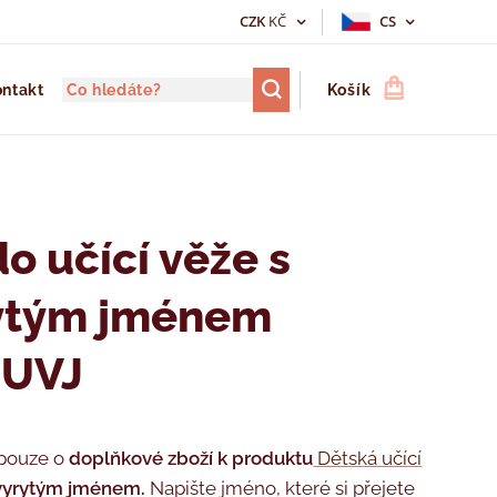
CZK
KČ
CS
ntakt
Košík
do učící věže s
ytým jménem
UVJ
 pouze o
doplňkové zboží k produktu
Dětská učící
 vyrytým jménem.
Napište jméno, které si přejete