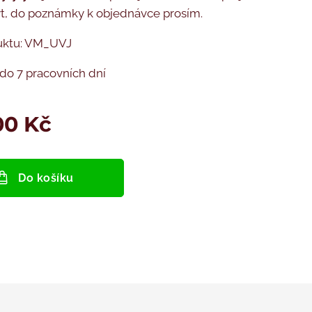
rýt, do poznámky k objednávce prosím.
uktu: VM_UVJ
do 7 pracovních dní
00
Kč
Do košíku