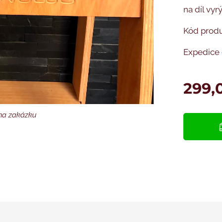
na díl vy
Kód prod
Expedice 
299,
na zakázku