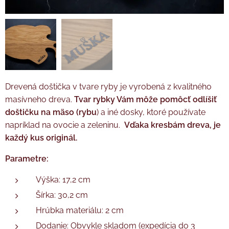
Drevená doštička v tvare ryby je vyrobená z kvalitného
masívneho dreva.
Tvar rybky Vám môže pomôcť odlíšiť
doštičku na mäso (rybu
) a iné dosky, ktoré používate
napríklad na ovocie a zeleninu.
Vďaka kresbám dreva, je
každý kus originál.
Parametre:
Výška: 17,2 cm
Šírka: 30,2 cm
Hrúbka materiálu: 2 cm
Dodanie: Obvykle skladom (expedícia do 3