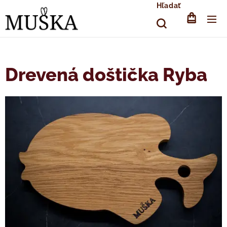
Hľadať
Drevená doštička Ryba