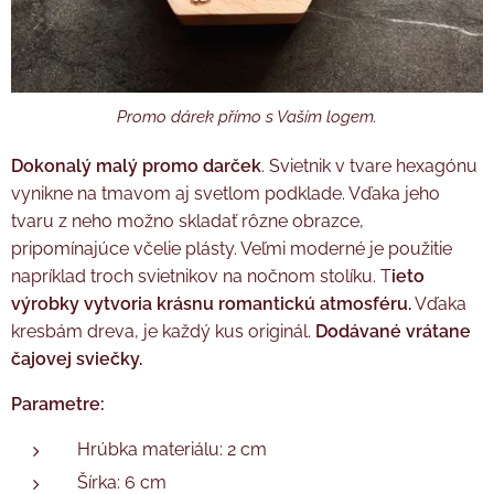
Promo dárek přímo s Vaším logem.
Dokonalý malý promo darček
. Svietnik v tvare hexagónu
vynikne na tmavom aj svetlom podklade. Vďaka jeho
tvaru z neho možno skladať rôzne obrazce,
pripomínajúce včelie plásty. Veľmi moderné je použitie
napríklad troch svietnikov na nočnom stolíku. T
ieto
výrobky vytvoria krásnu romantickú atmosféru.
Vďaka
kresbám dreva, je každý kus originál.
Dodávané vrátane
čajovej sviečky.
Parametre:
Hrúbka materiálu: 2 cm
Šírka: 6 cm