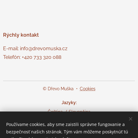
Rýchly
kontakt
E-mail: info@drevomuska.cz
Telefón: +420 733 320 088
© Dřevo Muška
Cookies
Jazyky
Čeština
Slovenčina
Používame cookies, aby sme zaistili správne fungovanie a
Mena
bezpečnosť našich stránok. Tým vám môžeme poskytnúť tú
CZK Kč
EUR €