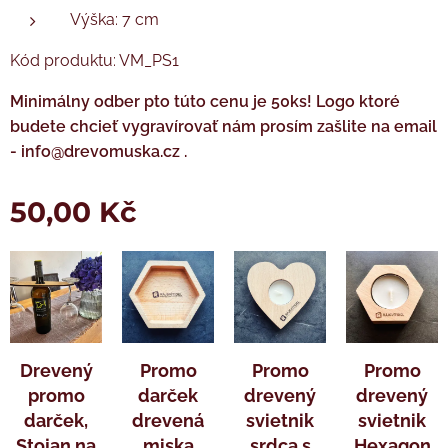
Výška: 7 cm
Kód produktu: VM_PS1
Minimálny odber pto túto cenu je 50ks! Logo ktoré
budete chcieť vygravírovať nám prosím zašlite na email
- info@drevomuska.cz .
50,00
Kč
Drevený
Promo
Promo
Promo
promo
darček
drevený
drevený
darček,
drevená
svietnik
svietnik
Stojan na
miska
srdca s
Hexagon