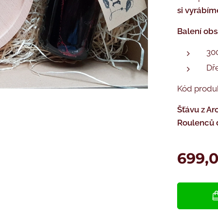
si vyrábím
Balení obs
300
Dř
Kód prod
Šťávu z Ar
Roulenců 
699,