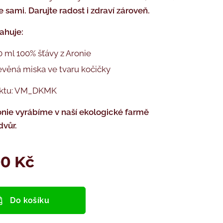
e sami.
Darujte radost i zdraví zároveň.
ahuje:
 ml 100% šťávy z Aronie
evěná miska ve tvaru kočičky
uktu: VM_DKMK
onie vyrábíme v naší ekologické farmě
dvůr.
00
Kč
Do košíku