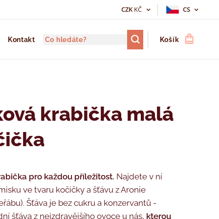
CZK
KČ
CS
Kontakt
Košík
ová krabička malá
čička
abička pro každou příležitost.
Najdete v ní
isku ve tvaru kočičky a šťávu z Aronie
eřábu). Šťáva je bez cukru a konzervantů -
dní šťáva z nejzdravějšího ovoce u nás,
kterou