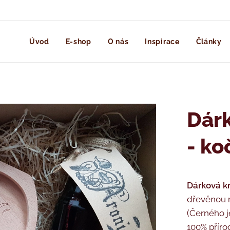
Úvod
E-shop
O nás
Inspirace
Články
Dárk
- ko
Dárková kr
dřevěnou m
(Černého j
100% příro