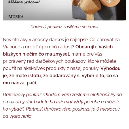
Dárkový poukaz zasíláme na email
Neviete aký vianočný darček je najlepší? Čo darovať na
Vianoce a urobiť úprimnú radosť?
Obdarujte Vašich
blízkych niečím čo má zmysel,
máme pre Vás
pripravený rad darčekových poukazov, ktoré môžete
použiť na akékoľvek produkty z našej ponuky.
Výhodou
je, že máte istotu, že obdarovaný si vyberie to, čo sa
mu naozaj páči.
Darčekový poukaz s kódom Vám zašleme elektronicky na
email do 3 dní, budete ho tak mať vždy po ruke a môžete
ho vytlačiť. Platnosť darčekového poukazu je 6 mesiacov
od vystavenia
.