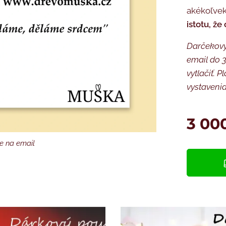
akékoľvek
istotu, že
Darčekový
email do 
vytlačiť.
vystaveni
3 00
e na email