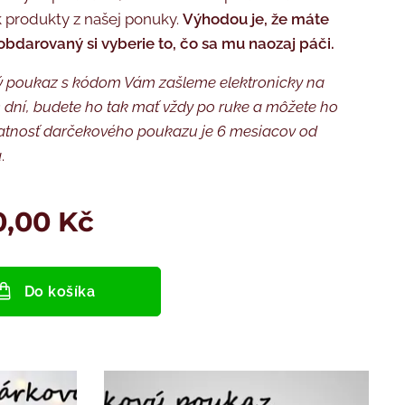
 produkty z našej ponuky.
Výhodou je, že máte
 obdarovaný si vyberie to, čo sa mu naozaj páči.
 poukaz s kódom Vám zašleme elektronicky na
3 dní, budete ho tak mať vždy po ruke a môžete ho
 Platnosť darčekového poukazu je 6 mesiacov od
a
.
0,00
Kč
Do košíka