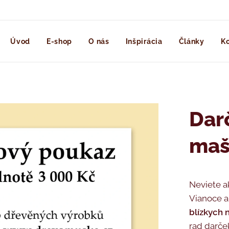
Úvod
E-shop
O nás
Inšpirácia
Články
Ko
Dar
maš
Neviete a
Vianoce a
blízkych 
rad darče