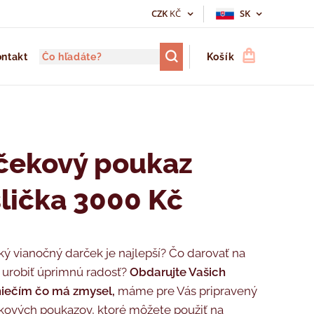
CZK
KČ
SK
ntakt
Košík
čekový poukaz
lička 3000 Kč
ký vianočný darček je najlepší? Čo darovať na
 urobiť úprimnú radosť?
Obdarujte Vašich
niečím čo má zmysel,
máme pre Vás pripravený
kových poukazov, ktoré môžete použiť na