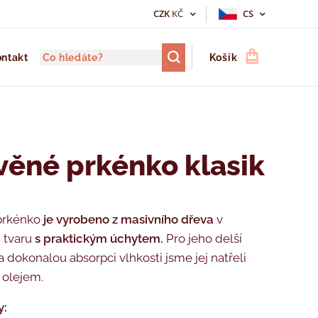
CZK
KČ
CS
ntakt
Košík
věné prkénko klasik
prkénko
je vyrobeno z masivního dřeva
v
 tvaru
s praktickým úchytem.
Pro jeho delší
a dokonalou absorpci vlhkosti jsme jej natřeli
 olejem.
y: