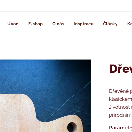
Úvod
E-shop
O nás
Inspirace
Články
Ko
Dře
Dřevěné 
klasickém
životnost 
přírodním
Parametr