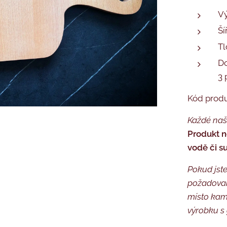
Vý
Ší
Tl
Do
3 
Kód prod
Každé naše
Produkt n
vodě či s
Pokud jste
požadovan
místo kam 
výrobku s 