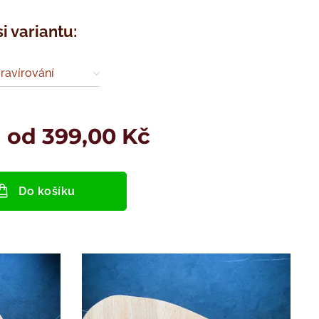
si variantu:
ravírování
a od
399,00
Kč
Do košíku