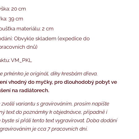
ška: 20 cm
řka: 39 cm
oušťka materiálu: 2 cm
dání: Obvykle skladem (expedice do
pracovních dnů)
uktu: VM_PKL
 prkénko je originál, díky kresbám dřeva.
ení vhodný do myčky, pro dlouhodobý pobyt ve
ušení na radiátorech.
 zvolili variantu s gravírováním, prosím napište
ý text do poznámky k objednávce, případně i
byste si přáli tento text vygravírovat. Doba dodání
gravírováním je cca 7 pracovních dní.