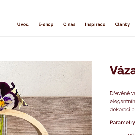
Úvod
E-shop
O nás
Inspirace
Články
Váza
Dřevěné v
elegantníh
dekoraci p
Parametry