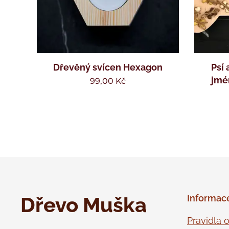
Dřevěný svícen Hexagon
Psí 
jmé
99,00
Kč
Dřevo Muška
Informac
Pravidla 