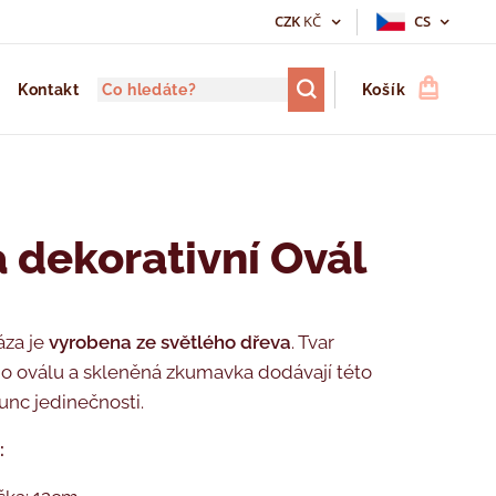
CZK
KČ
CS
Kontakt
Košík
 dekorativní Ovál
áza je
vyrobena ze světlého dřeva
. Tvar
o oválu a skleněná zkumavka dodávají této
unc jedinečnosti.
: