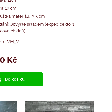
ška: 12cm
ka: 17 cm
ušťka materiálu: 3,5 cm
dání: Obvykle skladem (expedice do 3
acovních dnů)
ktu: VM_V1
00
Kč
Do košíku