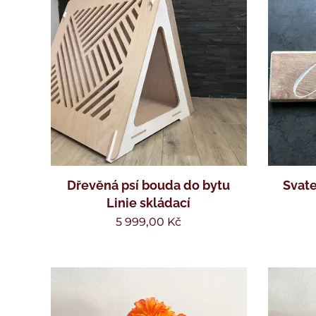
Dřevěná psí bouda do bytu
Svate
Linie skládací
5 999,00
Kč