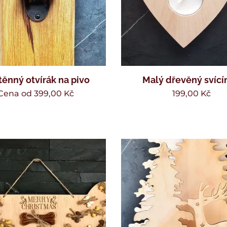
ěnný otvírák na pivo
Malý dřevěný svící
Cena od
399,00
Kč
199,00
Kč