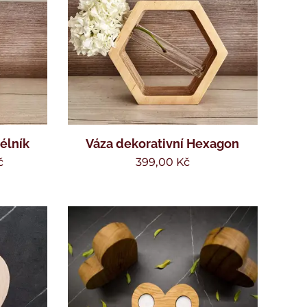
élník
Váza dekorativní Hexagon
č
399,00
Kč