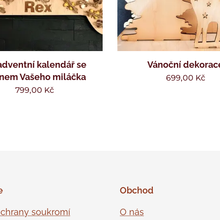
adventní kalendář se
Vánoční dekorac
nem Vašeho miláčka
699,00
Kč
799,00
Kč
e
Obchod
ochrany soukromí
O nás