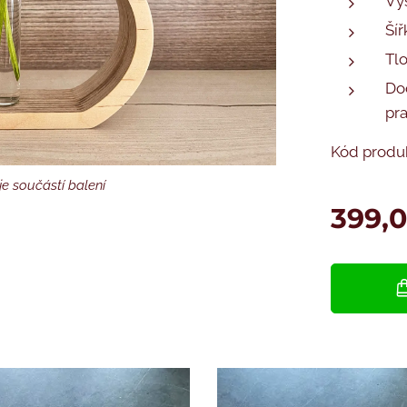
Vý
Šíř
Tlo
Do
pr
Kód produ
e součástí balení
e součástí balení
399,