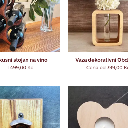
xusní stojan na víno
Váza dekorativní Obd
1 499,00
Kč
Cena od
399,00
K