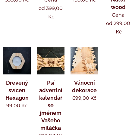
wood
od
399,00
Cena
Kč
od
299,00
Kč
Dřevěný
Psí
Vánoční
svícen
adventní
dekorace
Hexagon
kalendář
699,00
Kč
se
99,00
Kč
jménem
Vašeho
miláčka