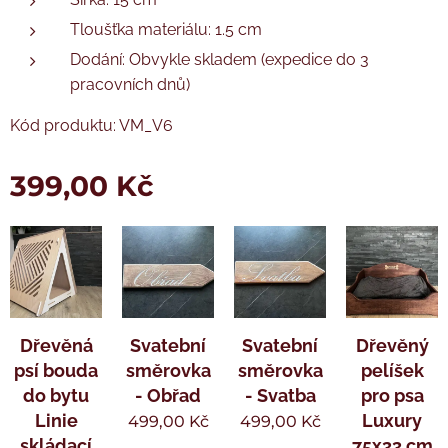
Tloušťka materiálu: 1.5 cm
Dodání: Obvykle skladem (expedice do 3
pracovních dnů)
Kód produktu: VM_V6
399,00
Kč
Dřevěná
Svatební
Svatební
Dřevěný
psí bouda
směrovka
směrovka
pelíšek
do bytu
- Obřad
- Svatba
pro psa
Linie
Luxury
499,00
Kč
499,00
Kč
skládací
75x33 cm