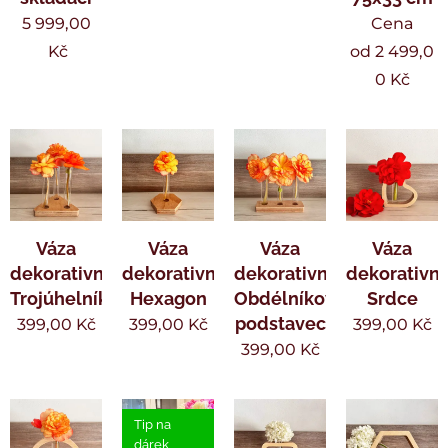
5 999,00
Cena
Kč
od
2 499,0
0
Kč
Váza
Váza
Váza
Váza
dekorativní
dekorativní
dekorativní
dekorativní
Trojúhelník
Hexagon
Obdélníkový
Srdce
podstavec
399,00
Kč
399,00
Kč
399,00
Kč
399,00
Kč
Tip na
dárek