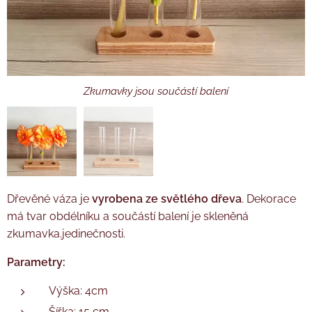
Zkumavky jsou součástí balení
Zkumavky jsou součástí balení
Dřevěné váza je
vyrobena ze světlého dřeva
. Dekorace
má tvar obdélníku a součástí balení je skleněná
zkumavka.jedinečnosti.
Parametry:
Výška: 4cm
Šířka: 15 cm