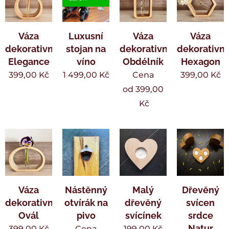
Váza
Luxusní
Váza
Váza
dekorativní
stojan na
dekorativní
dekorativní
Elegance
víno
Obdélník
Hexagon
399,00
Kč
1 499,00
Kč
Cena
399,00
Kč
od
399,00
Kč
Váza
Nástěnný
Malý
Dřevěný
dekorativní
otvírák na
dřevěný
svícen
Ovál
pivo
svícínek
srdce
Natur
399,00
Kč
Cena
199,00
Kč