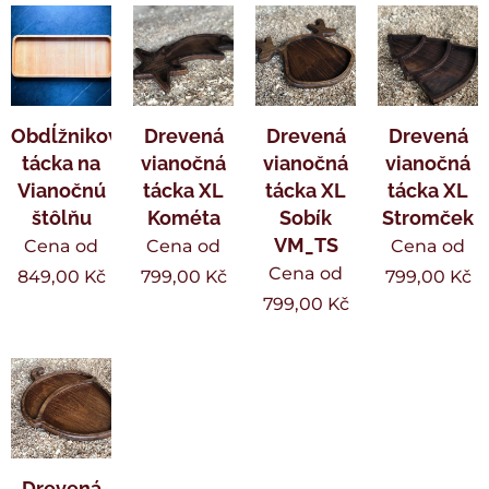
Obdĺžniková
Drevená
Drevená
Drevená
tácka na
vianočná
vianočná
vianočná
Vianočnú
tácka XL
tácka XL
tácka XL
štôlňu
Kométa
Sobík
Stromček
VM_TS
Cena od
Cena od
Cena od
Cena od
849,00
Kč
799,00
Kč
799,00
Kč
799,00
Kč
Drevená