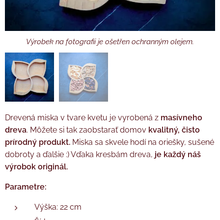
Výrobek na fotografii je ošetřen ochranným olejem.
Ovoce a oříšky nejsou součástí balení. Výrobek na fotografii je
ošetřen ochranným olejem.
Drevená miska v tvare kvetu je vyrobená z
masívneho
dreva
. Môžete si tak zaobstarať domov
kvalitný, čisto
prírodný produkt.
Miska sa skvele hodí na oriešky, sušené
dobroty a ďalšie :) Vďaka kresbám dreva,
je každý náš
výrobok originál.
Parametre:
Výška: 22 cm