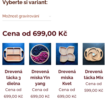
Vyberte si variant:
Možnost gravírování
Cena od
699,00
Kč
Drevená
Drevená
Drevená
Drevená
tácka 3
miska Yin
miska
tácka Mix
dielna
yang
Kvet
Cena od
Cena od
Cena od
Cena od
599,00
Kč
699,00
Kč
699,00
Kč
699,00
Kč