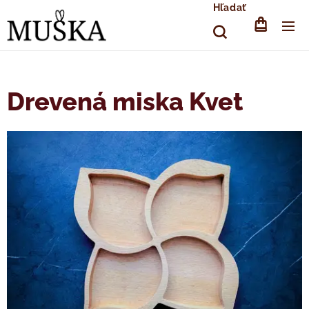
Hľadať
Drevená miska Kvet