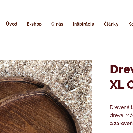
Úvod
E-shop
O nás
Inšpirácia
Články
Ko
Dre
XL 
Drevená t
dreva. Mô
a zároveň