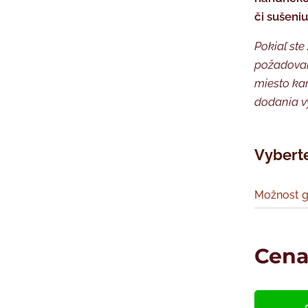
či sušeni
Pokiaľ ste
požadovan
miesto kam
dodania v
Vyberte
Možnost g
Cen