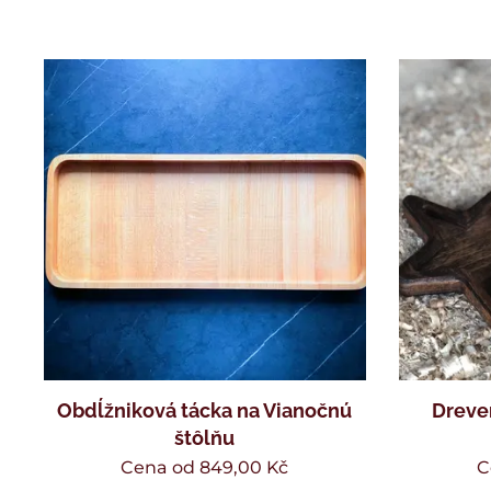
Obdĺžniková tácka na Vianočnú
Dreve
štôlňu
Cena od
849,00
Kč
C