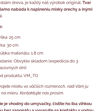
sbám dreva, je každý náš výrobok originál.
Tvar
riamo nabáda k naplneniu misky orechy a inými
i.
e:
ška: 25 cm
rka: 30 cm
úbka materiálu: 1,8 cm
danie: Obvykle skladom (expedícia do 3
acovných dní)
ód produktu: VM_TO
prajete misku vo väčších rozmeroch, radi Vám ju
 na mieru. Kontaktujte nás prosím.
ie je vhodný do umývačky, čistite ho iba vlhkou
u bez saponátu a vyvarujte sa kontaktu s vodou,