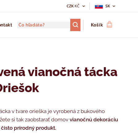
CZK
KČ
SK
ntakt
Košík
vená vianočná tácka
Oriešok
ácka v tvare orieška je vyrobená z bukového
žete si tak zaobstarať domov
vianočnú dekoráciu
 čisto prírodný produkt.