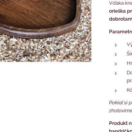
Vďaka kre
orieška p
dobrotam
Parametr
Vý
Ší
Hr
Do
pr
K
Pokiaľ si 
zhotovíme
Produkt n
handričko