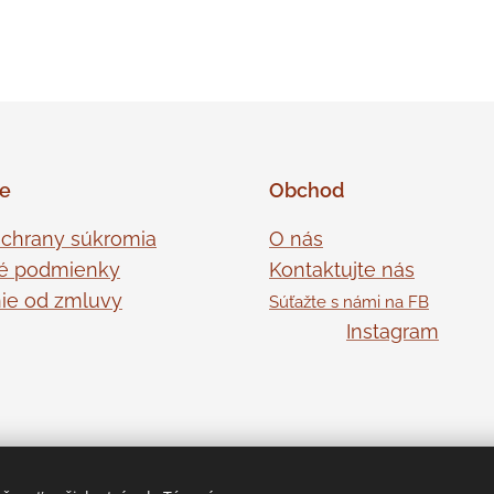
ie
Obchod
ochrany súkromia
O nás
é podmienky
Kontaktujte nás
ie od zmluvy
Súťažte s námi na FB
Instagram