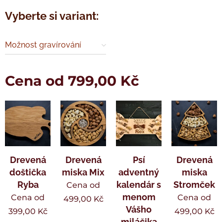
Vyberte si variant:
Možnost gravírování
Cena od
799,00
Kč
Drevená
Drevená
Psí
Drevená
doštička
miska Mix
adventný
miska
Ryba
kalendár s
Stromček
Cena od
menom
Cena od
Cena od
499,00
Kč
Vášho
399,00
Kč
499,00
Kč
miláčika