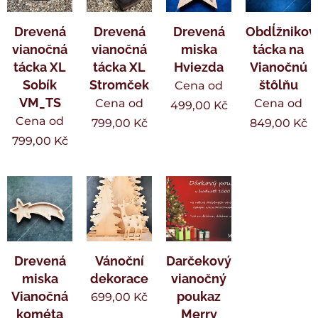
Drevená
Drevená
Drevená
Obdĺžnikov
vianočná
vianočná
miska
tácka na
tácka XL
tácka XL
Hviezda
Vianočnú
Sobík
Stromček
štôlňu
Cena od
VM_TS
Cena od
Cena od
499,00
Kč
Cena od
799,00
Kč
849,00
Kč
799,00
Kč
Drevená
Vánoční
Darčekový
miska
dekorace
vianočný
Vianočná
poukaz
699,00
Kč
kométa
Merry