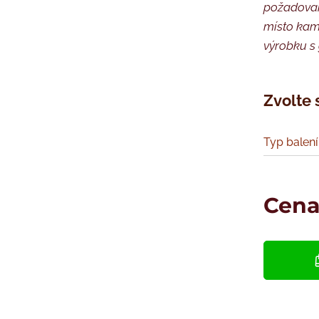
požadovan
místo kam 
výrobku s 
Zvolte 
Typ balení
Cen