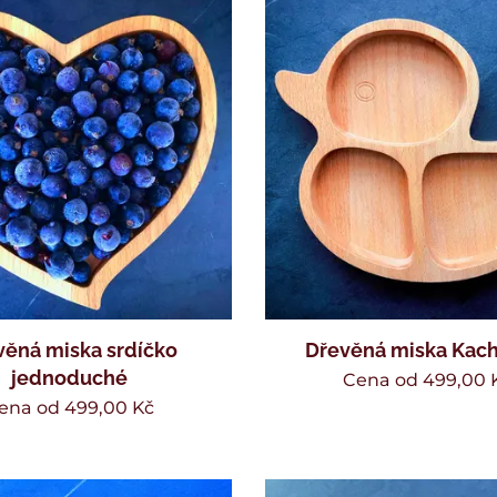
věná miska srdíčko
Dřevěná miska Kac
jednoduché
Cena od
499,00
ena od
499,00
Kč