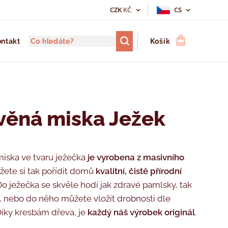
CZK
KČ
CS
ntakt
Košík
věná miska Ježek
iska ve tvaru ježečka
je vyrobena z masivního
žete si tak pořídit domů
kvalitní,
čistě přírodní
 Do ježečka se skvěle hodí jak zdravé pamlsky, tak
 nebo do něho můžete vložit drobnosti dle
 Díky kresbám dřeva, je
každý náš výrobek originál
.