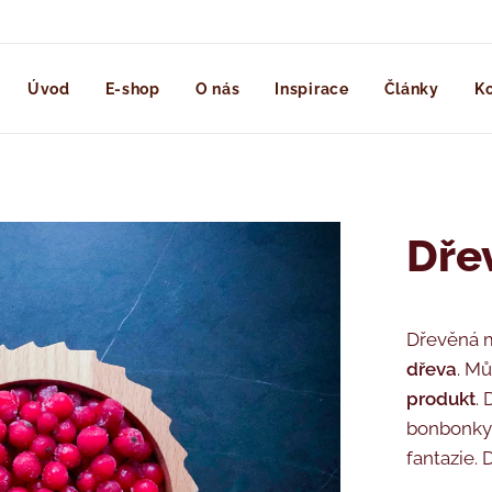
Úvod
E-shop
O nás
Inspirace
Články
Ko
Dře
Dřevěná m
dřeva
. Mů
produkt
.
bonbonky,
fantazie.