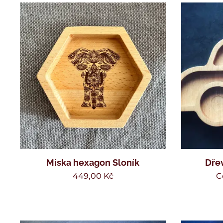
Miska hexagon Sloník
Dře
449,00
Kč
C