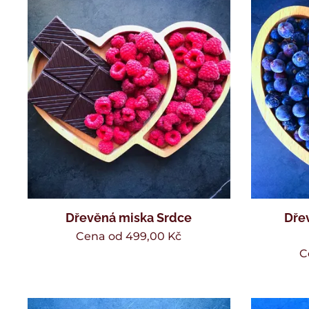
Dřevěná miska Srdce
Dře
Cena od
499,00
Kč
C