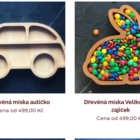
věná miska autíčko
Dřevěná miska Velik
zajíček
ena od
499,00
Kč
Cena od
499,00