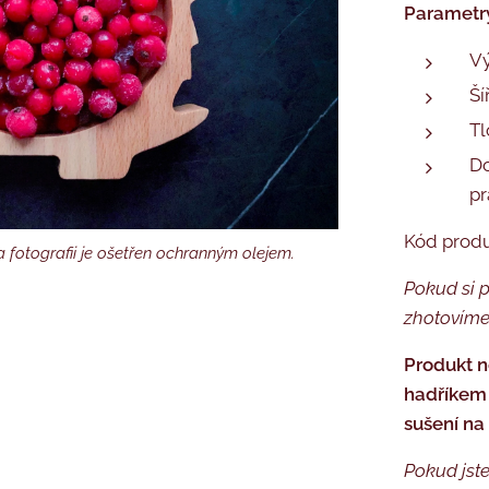
Parametr
Vý
Ší
Tl
Do
pr
Kód prod
 fotografii je ošetřen ochranným olejem.
 ošetřen ochranným olejem.
é balení
Pokud si p
zhotovíme
Produkt n
hadříkem 
sušení na
Pokud jste