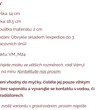
y:
ška: 14 cm
řka: 18,5 cm
oušťka materiálu: 2 cm
dání: Obvykle skladem (expedice do 3
acovních dnů)
uktu: VM_M24
řejete misku ve větších rozměrech, rádi Vám ji
 na míru.
Kontaktujte nás
prosím.
ení vhodný do myčky, čistěte jej pouze vlhkým
bez saponátu a vyvarujte se kontaktu s vodou, či
 radiátorech.
 zvolili variantu s gravírováním, prosím napište