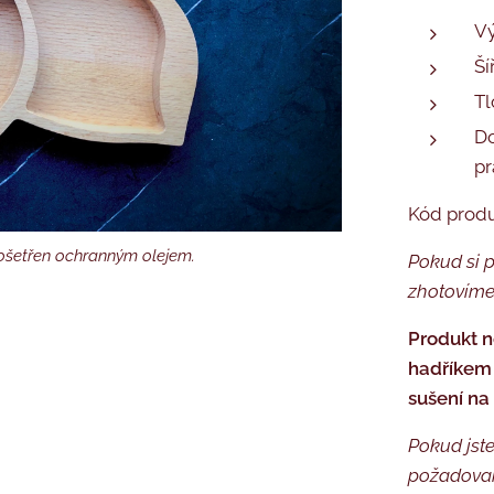
Vý
Ší
Tl
Do
pr
Kód prod
 ošetřen ochranným olejem.
Pokud si p
zhotovíme
Produkt n
hadříkem 
sušení na
bek na fotografii je ošetřen ochranným olejem.
Pokud jste
požadovan