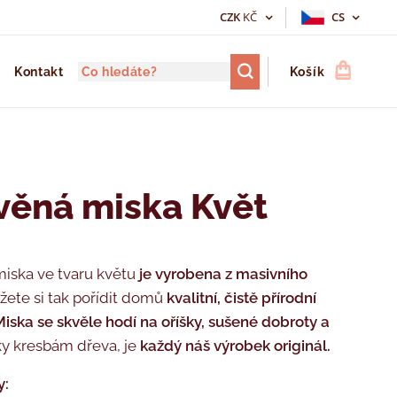
CZK
KČ
CS
Kontakt
Košík
věná miska Květ
iska ve tvaru květu
je vyrobena z masivního
žete si tak pořídit domů
kvalitní,
čistě přírodní
Miska
se skvěle hodí na oříšky, sušené dobroty a
y kresbám dřeva, je
každý náš výrobek originál.
y: