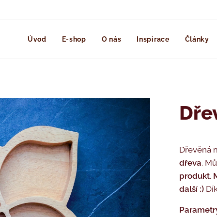
Úvod
E-shop
O nás
Inspirace
Články
Dře
Dřevěná m
dřeva
. Mů
produkt
.
další
:)
Dík
Parametr