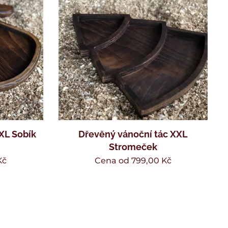
XL Sobík
Dřevěný vánoční tác XXL
Stromeček
Kč
Cena od
799,00
Kč