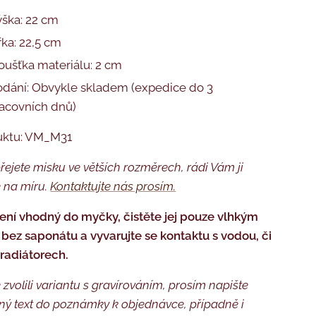
ška: 22 cm
řka: 22,5 cm
oušťka materiálu: 2 cm
dání: Obvykle skladem (expedice do 3
acovních dnů)
uktu: VM_M31
řejete misku ve větších rozměrech, rádi Vám ji
 na míru.
Kontaktujte nás
prosím.
ení vhodný do myčky, čistěte jej pouze vlhkým
bez saponátu a vyvarujte se kontaktu s vodou, či
 radiátorech.
 zvolili variantu s gravírováním, prosím napište
ý text do poznámky k objednávce, případně i