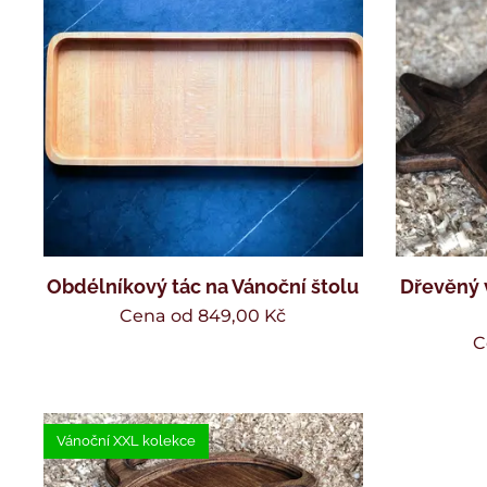
Obdélníkový tác na Vánoční štolu
Dřevěný 
Cena od
849,00
Kč
C
Vánoční XXL kolekce