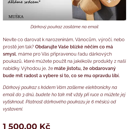
Dárkový poukaz zasíláme na email
Nevíte co darovat k narozeninám, Vánocům, výročí, nebo
prostě jen tak?
Obdarujte Vaše blízké něčím co má
smysl
, máme pro Vás připravenou řadu dárkových
poukazů, které múžete použít na jakékoliv produkty z naší
nabídky. Výhodou je, že
máte jistotu, že obdarovaný
bude mít radost a vybere si to, co se mu opravdu líbí.
Dárkový poukaz s kódem Vám zašleme elektronicky na
email do 3 dnů, budete ho tak mít vždy při ruce a můžete jej
vytisknout.
Platnost dárkového poukazu je 6 měsíců od
vystavení.
1 500,00
Kč