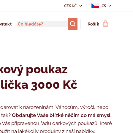
CZK
KČ
CS
ntakt
Košík
kový poukaz
lička 3000 Kč
 darovat k narozeninám, Vánocům, výročí, nebo
n tak?
Obdarujte Vaše blízké něčím co má smysl
,
Vás připravenou řadu dárkových poukazů, které
užít na jakékoliv produkty z naší nabídky.