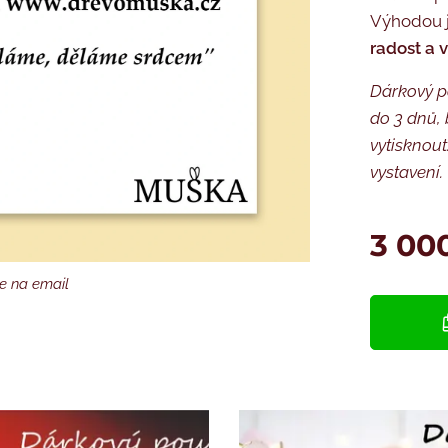
Výhodou j
radost a v
Dárkový p
do 3 dnů, 
vytisknout
vystavení.
3 00
e na email