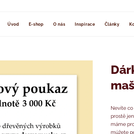
Úvod
E-shop
O nás
Inspirace
Články
Ko
Dár
maš
Nevíte co
prostě je
máme pro 
múžete po