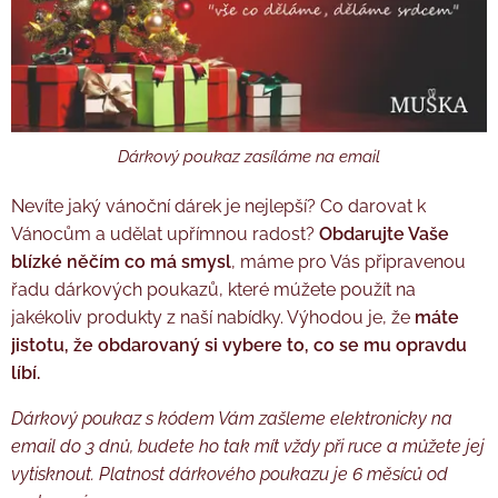
Dárkový poukaz zasíláme na email
Nevíte jaký vánoční dárek je nejlepší? Co darovat k
Vánocům a udělat upřímnou radost?
Obdarujte Vaše
blízké něčím co má smysl
, máme pro Vás připravenou
řadu dárkových poukazů, které múžete použít na
jakékoliv produkty z naší nabídky. Výhodou je, že
máte
jistotu, že obdarovaný si vybere to, co se mu opravdu
líbí.
Dárkový poukaz s kódem Vám zašleme elektronicky na
email do 3 dnů, budete ho tak mít vždy při ruce a můžete jej
vytisknout.
Platnost dárkového poukazu je 6 měsíců od