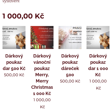
vystavení.
1 000,00
Kč
Dárkový
Dárkový
Dárkový
Dárkový
poukaz
vánoční
poukaz
poukaz
dar 500 Kč
poukaz
dáreček
dar 1 000
Merry,
500
Kč
500,00
Kč
Merry
500,00
Kč
1 000,00
Christmas
Kč
1 000 Kč
1 000,00
Kč