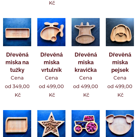
Kč
Dřevěná
Dřevěná
Dřevěná
Dřevěná
miska na
miska
miska
miska
tužky
vrtulník
kravička
pejsek
Cena
Cena
Cena
Cena
od
349,00
od
499,00
od
499,00
od
499,00
Kč
Kč
Kč
Kč