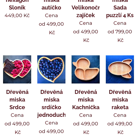
Sloník
autíčko
Velikonoční
Sada
zajíček
puzzlí 4 Ks
449,00
Kč
Cena
Cena
Cena
od
499,00
od
499,00
od
799,00
Kč
Kč
Kč
Dřevěná
Dřevěná
Dřevěná
Dřevěná
miska
miska
miska
miska
Srdce
srdíčko
Kachnička
raketa
jednoduché
Cena
Cena
Cena
Cena
od
499,00
od
499,00
od
499,00
od
499,00
Kč
Kč
Kč