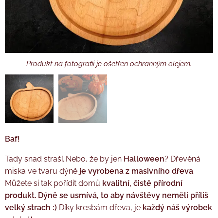
Produkt na fotografii je ošetřen ochranným olejem.
Baf!
Tady snad straší..Nebo, že by jen
Halloween
? Dřevěná
miska ve tvaru dýně
je vyrobena z masivního dřeva
.
Můžete si tak pořídit domů
kvalitní,
čistě přírodní
produkt. Dýně se
usmívá, to aby návštěvy neměli příliš
velký strach
:)
Díky kresbám dřeva, je
každý náš výrobek