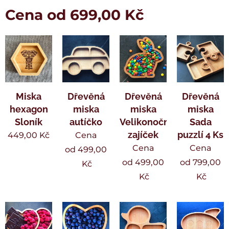
Cena od
699,00
Kč
Miska
Dřevěná
Dřevěná
Dřevěná
hexagon
miska
miska
miska
Sloník
autíčko
Velikonoční
Sada
zajíček
puzzlí 4 Ks
449,00
Kč
Cena
Cena
Cena
od
499,00
od
499,00
od
799,00
Kč
Kč
Kč