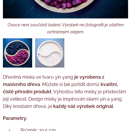
Ovoce není součástí balení. Výrobek na fotografii je ošetřen
Výrobek na fotografii je ošetřen ochranným olejem.
ochranným olejem.
Dřevěná miska ve tvaru yin yang
je vyrobena z
masivního dřeva
. Můžete si tak pořídit domů
kvalitní,
čistě přírodní produkt
. Výhodou této misky je především
její velikost. Design misky je inspirován silami yin a yang.
Díky kresbám dřeva, je
každý náš výrobek originál
.
Parametry:
Průměr: 29,5 cm