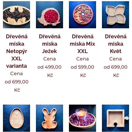
Dřevěná
Dřevěná
Dřevěná
Dřevěná
miska
miska
miska Mix
miska
Netopýr
Ježek
XXL
Květ
XXL
Cena
Cena
Cena
varianta
od
499,00
od
599,00
od
699,00
Cena
Kč
Kč
Kč
od
699,00
Kč