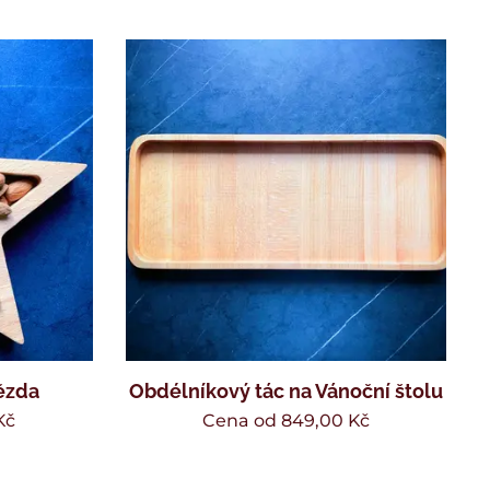
ězda
Obdélníkový tác na Vánoční štolu
Kč
Cena od
849,00
Kč