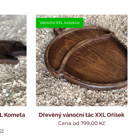
Vánoční XXL kolekce
XL Kometa
Dřevěný vánoční tác XXL Oříšek
Cena od
799,00
Kč
Kč