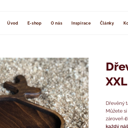
Úvod
E-shop
O nás
Inspirace
Články
Ko
Dře
XXL
Dřevěný t
Můžete si
zároveň
č
každý náš