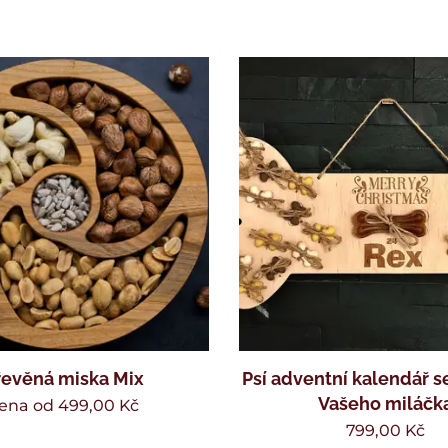
evěná miska Mix
Psí adventní kalendář 
Vašeho miláčk
ena od
499,00
Kč
799,00
Kč