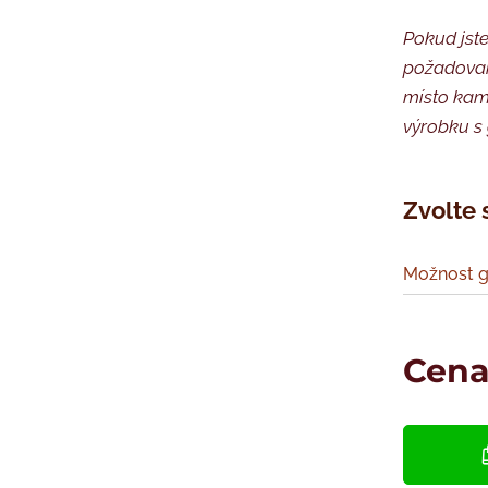
Pokud jste
požadovan
místo kam 
výrobku s 
Zvolte 
Možnost g
Cen