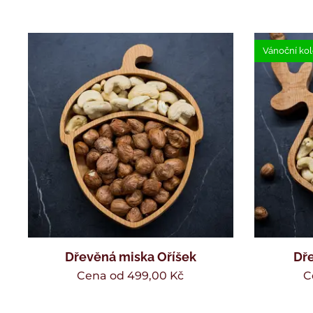
Vánoční ko
Dřevěná miska Oříšek
Dř
Cena od
499,00
Kč
C