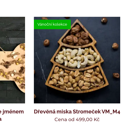
Vánoční kolekce
se jménem
Dřevěná miska Stromeček VM_M4
a
Cena od
499,00
Kč