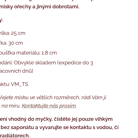
misky ořechy a jinými dobrotami.
y:
ška: 25 cm
řka: 30 cm
oušťka materiálu: 1,8 cm
dání: Obvykle skladem (expedice do 3
acovních dnů)
uktu: VM_TS
řejete misku ve větších rozměrech, rádi Vám ji
 na míru.
Kontaktujte nás
prosím
.
ení vhodný do myčky, čistěte jej pouze vlhkým
bez saponátu a vyvarujte se kontaktu s vodou, či
 radiátorech.