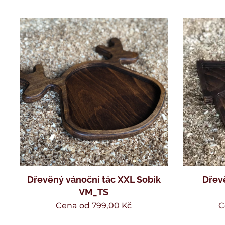
Dřevěný vánoční tác XXL Sobík
Dřev
VM_TS
Cena od
799,00
Kč
C