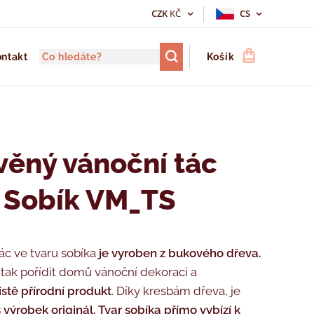
CZK
KČ
CS
ntakt
Košík
věný vánoční tác
 Sobík VM_TS
ác ve tvaru sobíka
je vyroben z bukového dřeva.
 tak pořídit domů vánoční dekoraci a
istě přírodní produkt
. Díky kresbám dřeva, je
 výrobek originál. Tvar sobíka přímo vybízí k