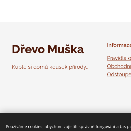
Dřevo Muška
Informac
Pravidla 
Obchodní
Kupte si domů kousek přírody..
Odstoupe
Používáme cookies, abychom zajistili správné fungování a bezp