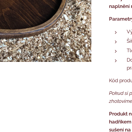
naplnění 
Parametr
Vý
Ší
Tl
Do
pr
Kód prod
Pokud si p
zhotovíme
Produkt n
hadříkem 
sušení na