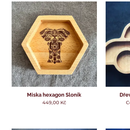
Miska hexagon Sloník
Dře
449,00
Kč
C