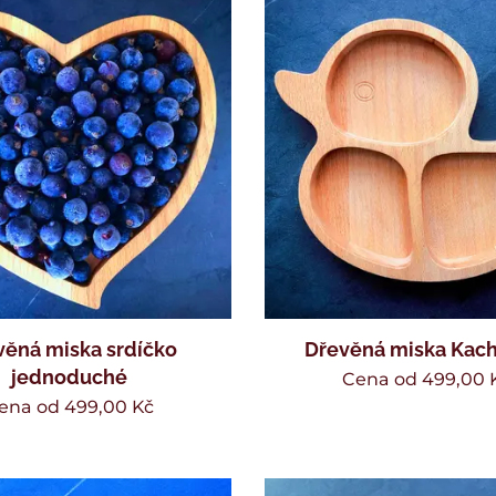
věná miska srdíčko
Dřevěná miska Kac
jednoduché
Cena od
499,00
ena od
499,00
Kč