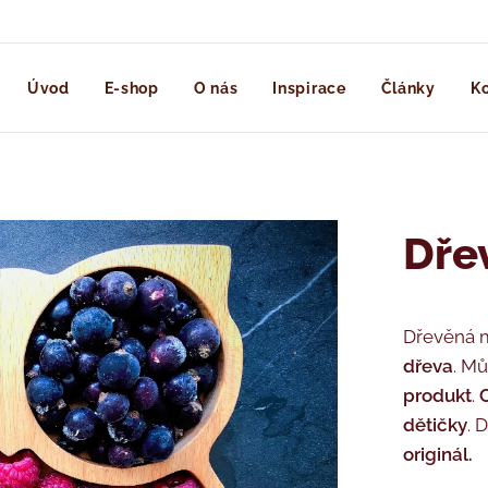
Úvod
E-shop
O nás
Inspirace
Články
Ko
Dře
Dřevěná m
dřeva
. Mů
produkt
.
dětičky
. 
originál.