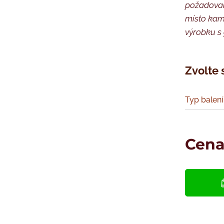
požadovan
místo kam 
výrobku s 
Zvolte 
Typ balení
Cen