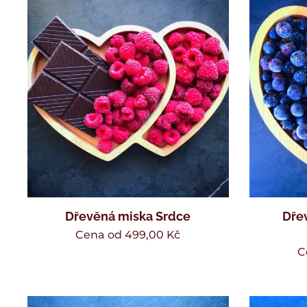
Dřevěná miska Srdce
Dře
Cena od
499,00
Kč
C