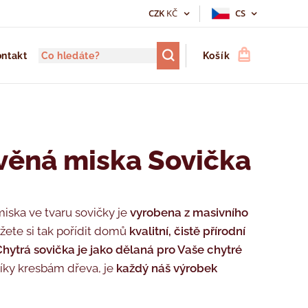
CZK
KČ
CS
ntakt
Košík
věná miska Sovička
iska ve tvaru sovičky je
vyrobena z masivního
žete si tak pořídit domů
kvalitní,
čistě přírodní
Chytrá sovička je jako dělaná pro Vaše chytré
Díky kresbám dřeva, je
každý náš výrobek