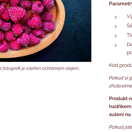
Parametr
Vý
Ší
Tl
Do
pr
Kód prod
 fotografii je ošetřen ochranným olejem.
 ošetřen ochranným olejem.
é balení
Pokud si p
zhotovíme
Produkt n
hadříkem 
sušení na
Pokud jste