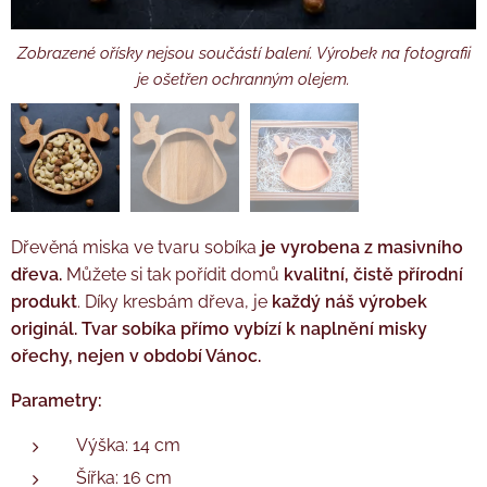
Zobrazené ořísky nejsou součástí balení. Výrobek na fotografii
Výrobek na fotografii je ošetřen ochranným olejem.
je ošetřen ochranným olejem.
Dárkové balení
Dřevěná miska ve tvaru sobíka
je vyrobena z masivního
dřeva.
Můžete si tak pořídit domů
kvalitní,
čistě přírodní
produkt
. Díky kresbám dřeva, je
každý náš výrobek
originál. Tvar sobíka přímo vybízí k naplnění misky
ořechy, nejen v období Vánoc.
Parametry:
Výška: 14 cm
Šířka: 16 cm