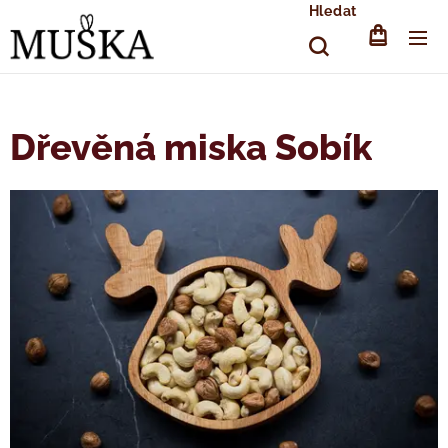
Hledat
Dřevěná miska Sobík