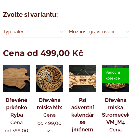
Zvolte si variantu:
Typ balení
Možnost gravírování
Cena od
499,00
Kč
Vánoční
kolekce
Dřevěné
Dřevěná
Psí
Dřevěná
prkénko
miska Mix
adventní
miska
Ryba
kalendář
Stromeček
Cena
se
VM_M4
Cena
od
499,00
jménem
Cena
od
399,00
Kč