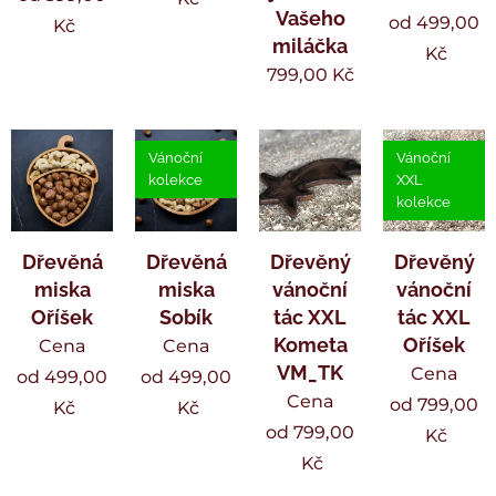
Vašeho
od
499,00
Kč
miláčka
Kč
799,00
Kč
Vánoční
Vánoční
kolekce
XXL
kolekce
Dřevěná
Dřevěná
Dřevěný
Dřevěný
miska
miska
vánoční
vánoční
Oříšek
Sobík
tác XXL
tác XXL
Kometa
Oříšek
Cena
Cena
VM_TK
Cena
od
499,00
od
499,00
Cena
od
799,00
Kč
Kč
od
799,00
Kč
Kč