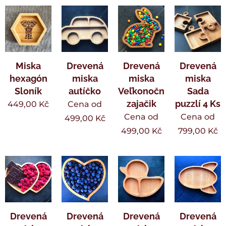
Miska
Drevená
Drevená
Drevená
hexagón
miska
miska
miska
Sloník
autíčko
Veľkonočný
Sada
zajačik
puzzlí 4 Ks
449,00
Kč
Cena od
Cena od
Cena od
499,00
Kč
499,00
Kč
799,00
Kč
Drevená
Drevená
Drevená
Drevená