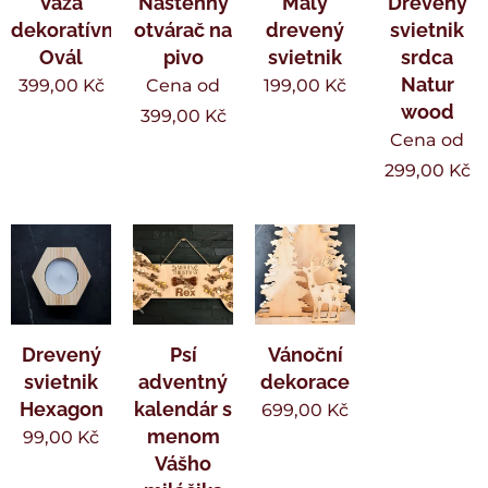
Váza
Nástenný
Malý
Drevený
dekoratívne
otvárač na
drevený
svietnik
Ovál
pivo
svietnik
srdca
Natur
399,00
Kč
Cena od
199,00
Kč
wood
399,00
Kč
Cena od
299,00
Kč
Drevený
Psí
Vánoční
svietnik
adventný
dekorace
Hexagon
kalendár s
699,00
Kč
menom
99,00
Kč
Vášho