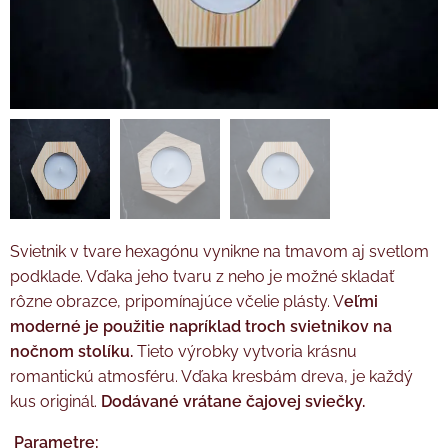
Svietnik v tvare hexagónu vynikne na tmavom aj svetlom
podklade. Vďaka jeho tvaru z neho je možné skladať
rôzne obrazce, pripomínajúce včelie plásty. V
eľmi
moderné je použitie napríklad troch svietnikov na
nočnom stolíku.
Tieto výrobky vytvoria krásnu
romantickú atmosféru. Vďaka kresbám dreva, je každý
kus originál.
Dodávané vrátane čajovej sviečky.
Parametre: