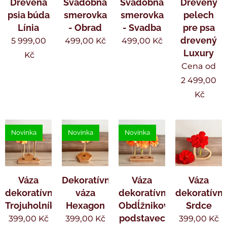
Drevená
Svadobná
Svadobná
Drevený
psia búda
smerovka
smerovka
pelech
Línia
- Obrad
- Svadba
pre psa
drevený
5 999,00
499,00
Kč
499,00
Kč
Luxury
Kč
Cena od
2 499,00
Kč
Novinka
Novinka
Novinka
Váza
Dekoratívna
Váza
Váza
dekoratívny
váza
dekoratívny
dekoratívn
Trojuholník
Hexagon
Obdĺžnikový
Srdce
podstavec
399,00
Kč
399,00
Kč
399,00
Kč