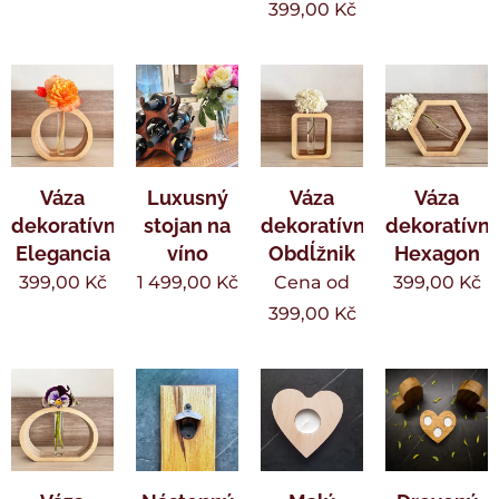
399,00
Kč
Váza
Luxusný
Váza
Váza
dekoratívna
stojan na
dekoratívne
dekoratívn
Elegancia
víno
Obdĺžnik
Hexagon
399,00
Kč
1 499,00
Kč
Cena od
399,00
Kč
399,00
Kč