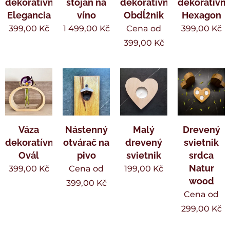
dekoratívna
stojan na
dekoratívne
dekoratívn
Elegancia
víno
Obdĺžnik
Hexagon
399,00
Kč
1 499,00
Kč
Cena od
399,00
Kč
399,00
Kč
Váza
Nástenný
Malý
Drevený
dekoratívne
otvárač na
drevený
svietnik
Ovál
pivo
svietnik
srdca
Natur
399,00
Kč
Cena od
199,00
Kč
wood
399,00
Kč
Cena od
299,00
Kč