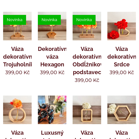
Novinka
Novinka
Novinka
Váza
Dekoratívna
Váza
Váza
dekoratívny
váza
dekoratívny
dekoratívn
Trojuholník
Hexagon
Obdĺžnikový
Srdce
podstavec
399,00
Kč
399,00
Kč
399,00
Kč
399,00
Kč
Váza
Luxusný
Váza
Váza