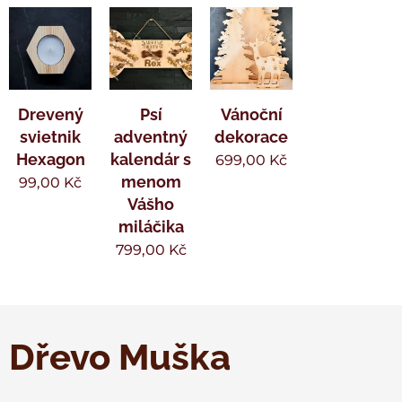
Drevený
Psí
Vánoční
svietnik
adventný
dekorace
Hexagon
kalendár s
699,00
Kč
menom
99,00
Kč
Vášho
miláčika
799,00
Kč
Dřevo Muška