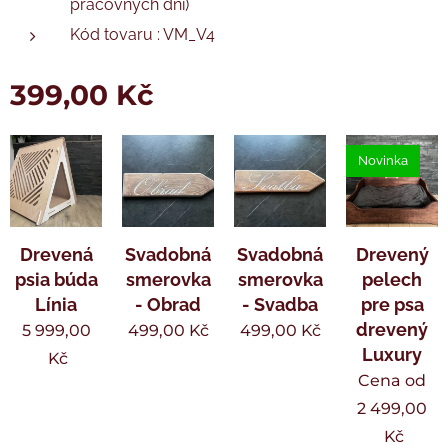
pracovných dní)
Kód tovaru : VM_V4
399,00
Kč
Novinka
Drevená
Svadobná
Svadobná
Drevený
psia búda
smerovka
smerovka
pelech
Línia
- Obrad
- Svadba
pre psa
drevený
5 999,00
499,00
Kč
499,00
Kč
Luxury
Kč
Cena od
2 499,00
Kč