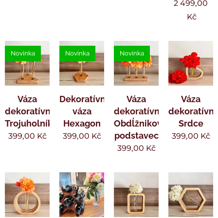
2 499,00
Kč
Novinka
Novinka
Novinka
Váza
Dekoratívna
Váza
Váza
dekoratívny
váza
dekoratívny
dekoratívn
Trojuholník
Hexagon
Obdĺžnikový
Srdce
podstavec
399,00
Kč
399,00
Kč
399,00
Kč
399,00
Kč