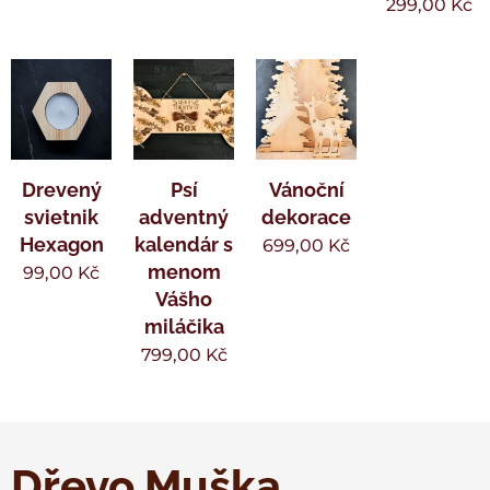
299,00
Kč
Drevený
Psí
Vánoční
svietnik
adventný
dekorace
Hexagon
kalendár s
699,00
Kč
menom
99,00
Kč
Vášho
miláčika
799,00
Kč
Dřevo Muška