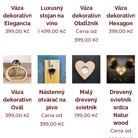
Váza
Luxusný
Váza
Váza
dekoratívna
stojan na
dekoratívne
dekoratívn
Elegancia
víno
Obdĺžnik
Hexagon
399,00
Kč
1 499,00
Kč
Cena od
399,00
Kč
399,00
Kč
Váza
Nástenný
Malý
Drevený
dekoratívne
otvárač na
drevený
svietnik
Ovál
pivo
svietnik
srdca
Natur
399,00
Kč
Cena od
199,00
Kč
wood
399,00
Kč
Cena od