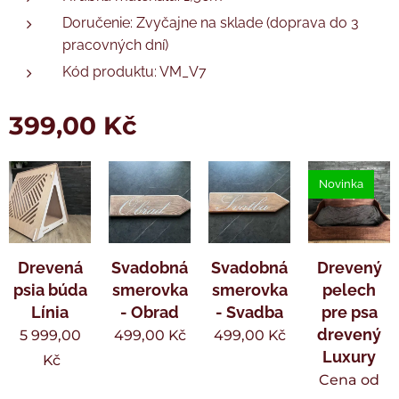
Doručenie: Zvyčajne na sklade (doprava do 3
pracovných dní)
Kód produktu: VM_V7
399,00
Kč
Novinka
Drevená
Svadobná
Svadobná
Drevený
psia búda
smerovka
smerovka
pelech
Línia
- Obrad
- Svadba
pre psa
drevený
5 999,00
499,00
Kč
499,00
Kč
Luxury
Kč
Cena od