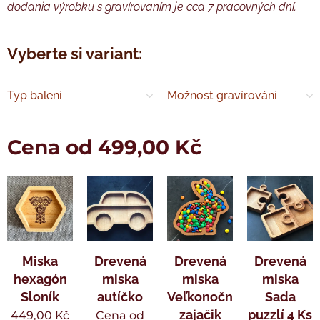
dodania výrobku s gravírovaním je cca 7 pracovných dní.
Vyberte si variant:
Typ balení
Možnost gravírování
Cena od
499,00
Kč
Miska
Drevená
Drevená
Drevená
hexagón
miska
miska
miska
Sloník
autíčko
Veľkonočný
Sada
zajačik
puzzlí 4 Ks
449,00
Kč
Cena od