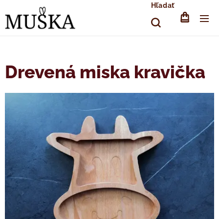
Hľadať
Drevená miska kravička