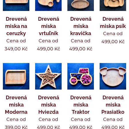
Drevená
Drevená
Drevená
Drevená
miska na
miska
miska
miska psík
ceruzky
vrtuľník
kravička
Cena od
Cena od
Cena od
Cena od
499,00
Kč
349,00
Kč
499,00
Kč
499,00
Kč
Drevená
Drevená
Drevená
Drevená
miska
miska
miska
miska
Moderna
Hviezda
Traktor
Prasiatko
Cena od
Cena od
Cena od
Cena od
399,00
Kč
499,00
Kč
499,00
Kč
499,00
Kč