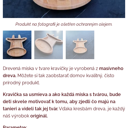
Produkt na fotografii je ošetřen ochranným olejem.
Produkt na fotografii je ošetřen ochranným olejem.
Produkt na fotografii je ošetřen ochranným olejem.
Drevená miska v tvare kravičky je vyrobená z
masívneho
dreva.
Môžete si tak zaobstarať domov kvalitný, čisto
prírodný produkt.
Kravička sa usmieva a ako každá miska s tvárou, bude
deti skvele motivovať k tomu, aby zjedli čo majú na
tanieri a videli tak jej tvár.
Vďaka kresbám dreva, je každý
náš výrobok
originál.
Parametre: