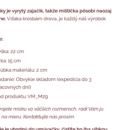
ky je vyrytý zajačik, takže mištička pôsobí naozaj
ne.
Vďaka kresbám dreva, je každý náš výrobok
e:
ška: 22 cm
rka: 15 cm
úbka materiálu: 2 cm
danie: Obvykle skladom (expedícia do 3
acovných dní)
ód produktu: VM_M29
prajete misku vo väčších rozmeroch, radi Vám ju
 na mieru. Kontaktujte nás prosím.
ie je vhodný do umývačky, čistite ho iba vlhkou