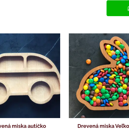
vená miska autíčko
Drevená miska Veľk