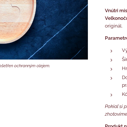
Vnútri mis
Veľkonoč
originál.
Parametr
Vý
Ší
 na fotografii je ošetřen ochranným olejem.
 ošetřen ochranným olejem.
Hr
Do
pr
K
Pokiaľ si 
zhotovíme
Produkt n