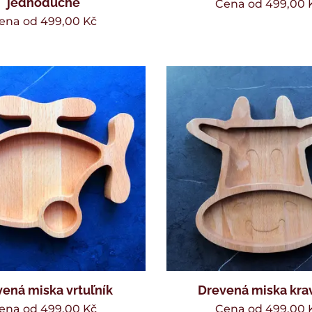
jednoduché
Cena od
499,00
ena od
499,00
Kč
ená miska vrtuľník
Drevená miska kra
ena od
499,00
Kč
Cena od
499,00