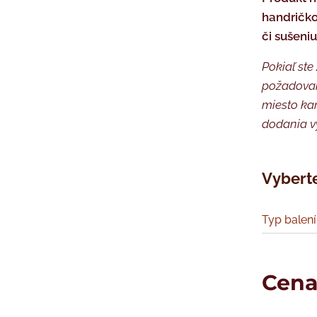
handričko
či sušeni
Pokiaľ ste
požadovan
é balení
miesto kam
dodania v
Vyberte
Typ balení
Cen