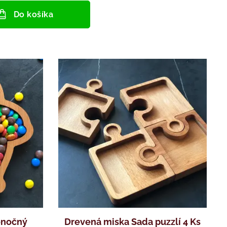
Do košíka
onočný
Drevená miska Sada puzzlí 4 Ks