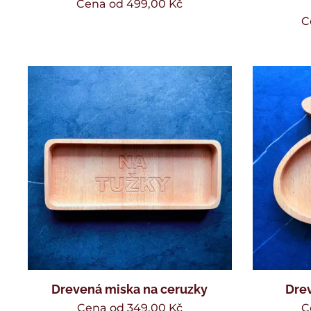
Cena od
499,00
Kč
C
Drevená miska na ceruzky
Drev
Cena od
349,00
Kč
C