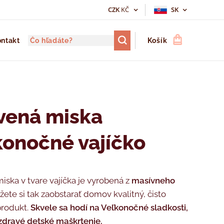
CZK
KČ
SK
ntakt
Košík
vená miska
konočné vajíčko
iska v tvare vajíčka je vyrobená z
masívneho
žete si tak zaobstarať domov kvalitný, čisto
produkt.
Skvele sa hodí na Veľkonočné sladkosti,
zdravé detské maškrtenie.