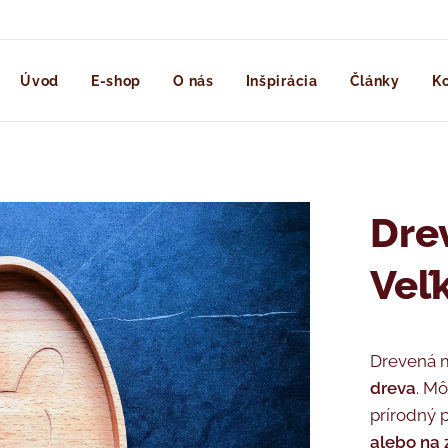
Úvod
E-shop
O nás
Inšpirácia
Články
Ko
Dre
Veľ
Drevená m
dreva
. Mô
prírodný 
alebo na 