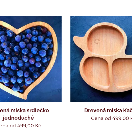
ená miska srdiečko
Drevená miska Kač
jednoduché
Cena od
499,00
ena od
499,00
Kč