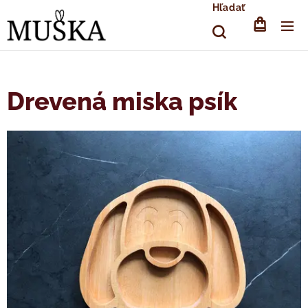
Hľadať
Drevená miska psík