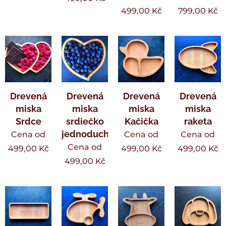
499,00
Kč
799,00
Kč
Drevená
Drevená
Drevená
Drevená
miska
miska
miska
miska
Srdce
srdiečko
Kačička
raketa
jednoduché
Cena od
Cena od
Cena od
Cena od
499,00
Kč
499,00
Kč
499,00
Kč
499,00
Kč