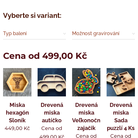
Vyberte si variant:
Typ balení
Možnost gravírování
Cena od
499,00
Kč
Miska
Drevená
Drevená
Drevená
hexagón
miska
miska
miska
Sloník
autíčko
Veľkonočný
Sada
zajačik
puzzlí 4 Ks
449,00
Kč
Cena od
Cena od
Cena od
499,00
Kč