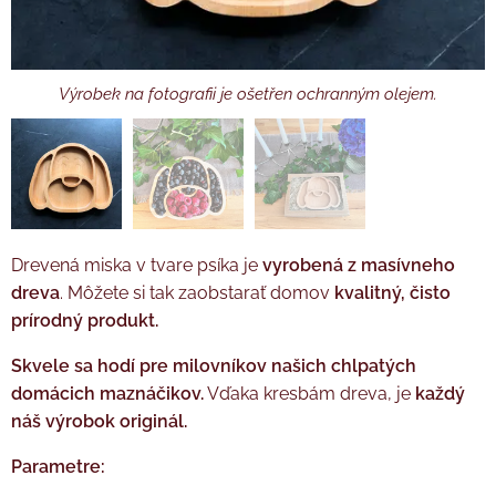
Výrobek na fotografii je ošetřen ochranným olejem.
Dárkové balení
Drevená miska v tvare psíka je
vyrobená z masívneho
dreva
. Môžete si tak zaobstarať domov
k
valitný, čisto
prírodný produkt.
Skvele sa hodí pre milovníkov našich chlpatých
domácich maznáčikov.
Vďaka kresbám dreva, je
každý
náš výrobok originál.
Parametre: