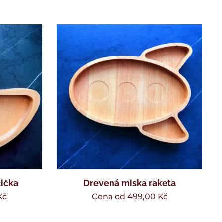
ička
Drevená miska raketa
Kč
Cena od
499,00
Kč