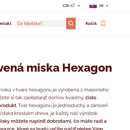
CZK
KČ
SK
ntakt
Košík
vená miska Hexagon
iska v tvare hexagónu je vyrobená z masívneho
žete si tak zaobstarať domov kvalitný,
čisto
produkt
. Tvar hexagónu je jednoduchý a zároveň
 Vďaka kresbám dreva, je každý náš výrobok
isky môžete naplniť dobrotami, čo máte radi a
obrazce, ktoré sa budú určite páčiť nielen Vám,