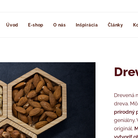
Úvod
E-shop
O nás
Inšpirácia
Články
Ko
Dre
Drevená m
dreva. Mô
prírodný 
geniálny.
originál.
M
vytvoriť 