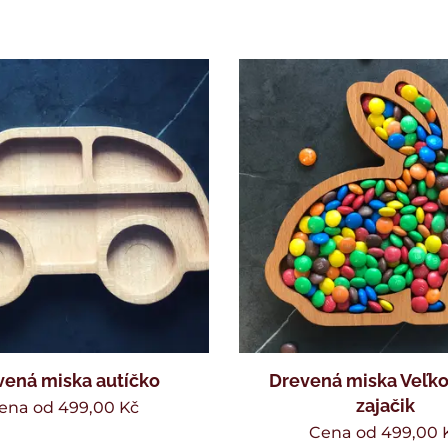
vená miska autíčko
Drevená miska Veľk
zajačik
ena od
499,00
Kč
Cena od
499,00