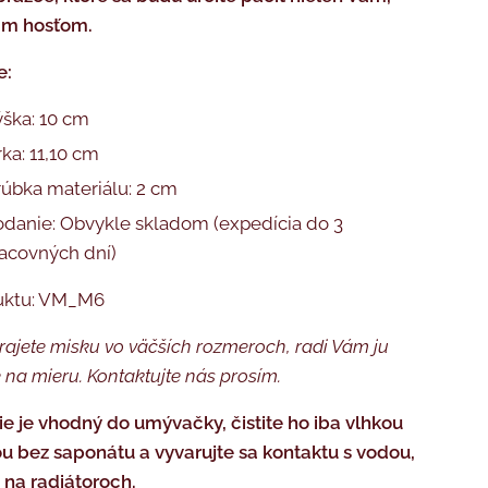
šim hosťom.
e:
ška: 10 cm
rka: 11,10 cm
úbka materiálu: 2 cm
danie: Obvykle skladom (expedícia do 3
acovných dní)
uktu: VM_M6
prajete misku vo väčších rozmeroch, radi Vám ju
 na mieru. Kontaktujte nás prosím.
ie je vhodný do umývačky, čistite ho iba vlhkou
u bez saponátu a vyvarujte sa kontaktu s vodou,
u na radiátoroch.