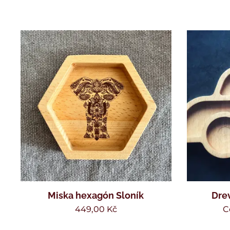
Miska hexagón Sloník
Dre
449,00
Kč
C