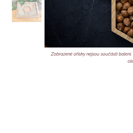
Zobrazené ořísky nejsou součástí balení.
Výrobek na fotografii je
ol
Dárkov