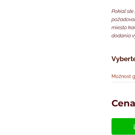
Pokiaľ ste
požadovan
miesto kam
dodania v
Vyberte
Možnost g
Cen