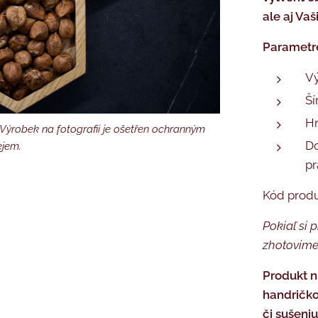
ale aj Va
Parametr
Vý
Ší
Hr
 Výrobek na fotografii je ošetřen ochranným
 ošetřen ochranným olejem.
Do
ejem.
pr
é balení
Kód prod
Pokiaľ si 
zhotovíme
Produkt n
handričko
či sušeni