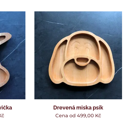
vička
Drevená miska psík
Kč
Cena od
499,00
Kč