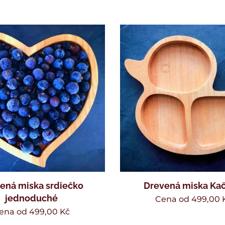
ená miska srdiečko
Drevená miska Kač
jednoduché
Cena od
499,00
ena od
499,00
Kč