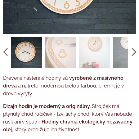
Tužková baterie AA není součástí balení.
Drevené nástenné hodiny sú
vyrobené z masívneho
dreva
a natreté modernou bielou farbou, ciferník je v
dreve vyrytý.
Dizajn hodín je moderný a originálny.
Strojček má
plynulý chod ručičiek - tzv. tichý chod, ktorý Vás nebude
rušiť ani v spálni.
Hodiny chránia ekologicky nezávadný
ole
j, ktorý predlžuje ich životnosť.