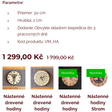
Tužková baterie AA není součástí balení.
Tužková baterie AA není součástí balení.
Parametre:
Priemer: 30 cm
Hrúbka: 2 cm
Dodanie: Obvykle skladom (expedícia do 3
pracovných dní)
Kód produktu: VM_HA
1 299,00
Kč
1 799,00
Kč
Novinka
Novinka
Nástenné
Nástenné
Nástenné
Nástenné
drevené
drevené
drevené
hodiny
hodiny
hodiny
hodiny
Strom