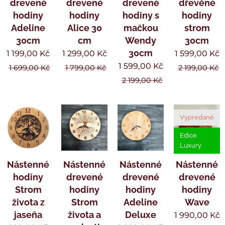
drevené
drevené
drevené
dřevěné
hodiny
hodiny
hodiny s
hodiny
Adeline
Alice 30
mačkou
strom
30cm
cm
Wendy
30cm
30cm
1 199,00
Kč
1 299,00
Kč
1 599,00
Kč
1 599,00
Kč
1 699,00
Kč
1 799,00
Kč
2 199,00
Kč
2 199,00
Kč
Vypredané
Edice
Luxury
Nástenné
Nástenné
Nástenné
Nástenné
hodiny
drevené
drevené
drevené
Strom
hodiny
hodiny
hodiny
života z
Strom
Adeline
Wave
jaseňa
života a
Deluxe
1 990,00
Kč