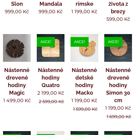
Slon
Mandala
rímske
života z
brezy
999,00
Kč
999,00
Kč
1 199,00
Kč
599,00
Kč
AKCE!
AKCE!
AKCE!
Nástenné
Nástenné
Nástenné
Nástenné
drevené
hodiny
detské
drevené
hodiny
Quatro
hodiny
hodiny
Magic
Macko
Simon 30
2 199,00
Kč
cm
1 499,00
Kč
1 199,00
Kč
2 599,00
Kč
1 199,00
Kč
1 599,00
Kč
1 699,00
Kč