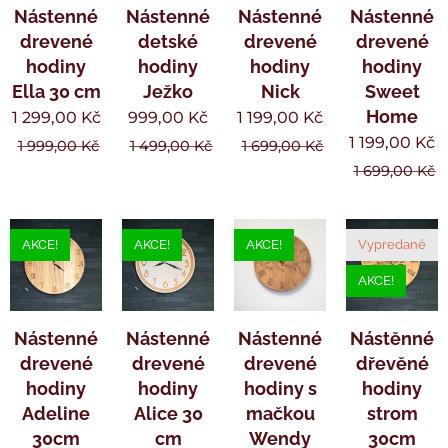
Nástenné
Nástenné
Nástenné
Nástenné
drevené
detské
drevené
drevené
hodiny
hodiny
hodiny
hodiny
Ella 30 cm
Ježko
Nick
Sweet
Home
1 299,00
Kč
999,00
Kč
1 199,00
Kč
1 199,00
Kč
1 999,00
Kč
1 499,00
Kč
1 699,00
Kč
1 699,00
Kč
AKCE!
AKCE!
AKCE!
Vypredané
AKCE!
Nástenné
Nástenné
Nástenné
Nástěnné
drevené
drevené
drevené
dřevěné
hodiny
hodiny
hodiny s
hodiny
Adeline
Alice 30
mačkou
strom
30cm
cm
Wendy
30cm