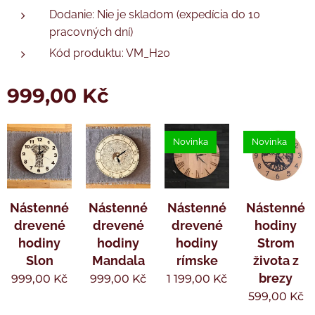
Dodanie: Nie je skladom (expedícia do 10
pracovných dní)
Kód produktu: VM_H20
999,00
Kč
Novinka
Novinka
Nástenné
Nástenné
Nástenné
Nástenné
drevené
drevené
drevené
hodiny
hodiny
hodiny
hodiny
Strom
Slon
Mandala
rímske
života z
brezy
999,00
Kč
999,00
Kč
1 199,00
Kč
599,00
Kč