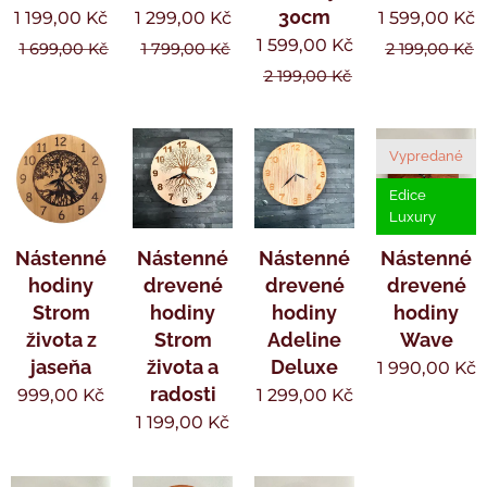
30cm
1 199,00
Kč
1 299,00
Kč
1 599,00
Kč
1 599,00
Kč
1 699,00
Kč
1 799,00
Kč
2 199,00
Kč
2 199,00
Kč
Vypredané
Edice
Luxury
Nástenné
Nástenné
Nástenné
Nástenné
hodiny
drevené
drevené
drevené
Strom
hodiny
hodiny
hodiny
života z
Strom
Adeline
Wave
jaseňa
života a
Deluxe
1 990,00
Kč
radosti
999,00
Kč
1 299,00
Kč
1 199,00
Kč