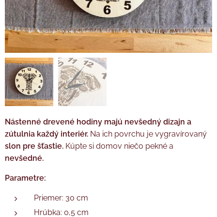
Nástenné drevené hodiny majú nevšedný dizajn a
zútulnia každý interiér.
Na ich povrchu je vygravírovaný
slon pre šťastie.
Kúpte si domov niečo pekné a
nevšedné.
Parametre:
Priemer: 30 cm
Hrúbka: 0,5 cm