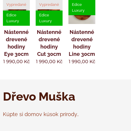
Vypredané
Vypredané
Edice
Luxury
Edice
Edice
Luxury
Luxury
Nástenné
Nástenné
Nástenné
drevené
drevené
drevené
hodiny
hodiny
hodiny
Eye 30cm
Cut 30cm
Line 30cm
1 990,00
Kč
1 990,00
Kč
1 990,00
Kč
Dřevo Muška
Kúpte si domov kúsok prírody..