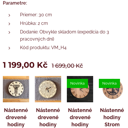
Tužková baterie AA není součástí balení.
Tužková baterie AA není součástí balení.
Parametre:
Priemer: 30 cm
Hrúbka: 2 cm
Dodanie: Obvykle skladom (expedícia do 3
pracovných dní)
Kód produktu: VM_H4
1 199,00
Kč
1 699,00
Kč
Novinka
Novinka
Nástenné
Nástenné
Nástenné
Nástenné
drevené
drevené
drevené
hodiny
hodiny
hodiny
hodiny
Strom