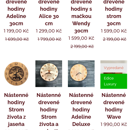
drevené
drevené
drevené
dřevěné
hodiny
hodiny
hodiny s
hodiny
Adeline
Alice 30
mačkou
strom
30cm
cm
Wendy
30cm
30cm
1 199,00
Kč
1 299,00
Kč
1 599,00
Kč
1 599,00
Kč
1 699,00
Kč
1 799,00
Kč
2 199,00
Kč
2 199,00
Kč
Vypredané
Edice
Luxury
Nástenné
Nástenné
Nástenné
Nástenné
hodiny
drevené
drevené
drevené
Strom
hodiny
hodiny
hodiny
života z
Strom
Adeline
Wave
jaseňa
života a
Deluxe
1 990,00
Kč