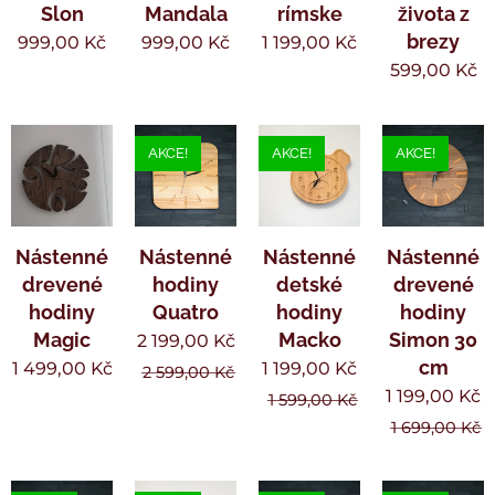
Slon
Mandala
rímske
života z
brezy
999,00
Kč
999,00
Kč
1 199,00
Kč
599,00
Kč
AKCE!
AKCE!
AKCE!
Nástenné
Nástenné
Nástenné
Nástenné
drevené
hodiny
detské
drevené
hodiny
Quatro
hodiny
hodiny
Magic
Macko
Simon 30
2 199,00
Kč
cm
1 499,00
Kč
1 199,00
Kč
2 599,00
Kč
1 199,00
Kč
1 599,00
Kč
1 699,00
Kč