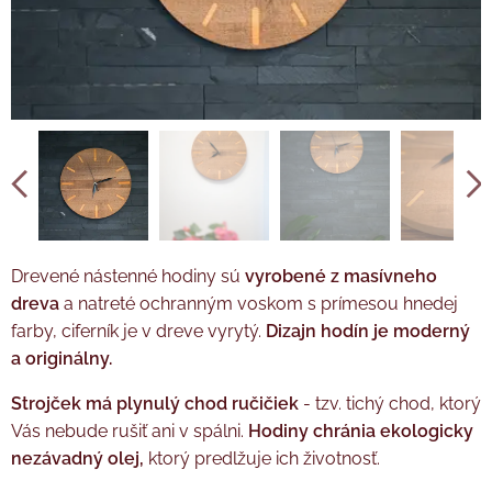
Tužková baterie AA není součástí balení.
Drevené nástenné hodiny sú
vyrobené z masívneho
dreva
a natreté ochranným voskom s prímesou hnedej
farby, ciferník je v dreve vyrytý.
Dizajn hodín je moderný
a originálny.
Strojček má plynulý chod ručičiek
- tzv. tichý chod, ktorý
Vás nebude rušiť ani v spálni.
Hodiny chránia ekologicky
nezávadný olej,
ktorý predlžuje ich životnosť.