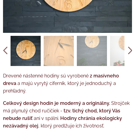
Tužková baterie AA není součástí balení.
Drevené nástenné hodiny sú vyrobené
z masívneho
dreva
a majú vyrytý ciferník, ktorý je jednoduchý a
prehľadný.
Celkový design hodín je moderný a originálny.
Strojček
má plynulý chod ručičiek -
tzv. tichý chod, ktorý Vás
nebude rušiť
ani v spálni.
Hodiny chránia ekologicky
nezávadný olej
, ktorý predlžuje ich životnosť.