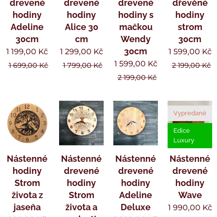
drevené
drevené
drevené
dřevěné
hodiny
hodiny
hodiny s
hodiny
Adeline
Alice 30
mačkou
strom
30cm
cm
Wendy
30cm
30cm
1 199,00
Kč
1 299,00
Kč
1 599,00
Kč
1 599,00
Kč
1 699,00
Kč
1 799,00
Kč
2 199,00
Kč
2 199,00
Kč
Vypredané
Edice
Luxury
Nástenné
Nástenné
Nástenné
Nástenné
hodiny
drevené
drevené
drevené
Strom
hodiny
hodiny
hodiny
života z
Strom
Adeline
Wave
jaseňa
života a
Deluxe
1 990,00
Kč