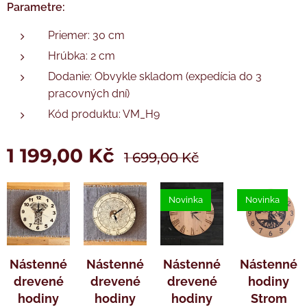
Tužková baterie AA není součástí balení.
Tužková baterie AA není součástí balení.
Parametre:
Priemer: 30 cm
Hrúbka: 2 cm
Dodanie: Obvykle skladom (expedícia do 3
pracovných dní)
Kód produktu: VM_H9
1 199,00
Kč
1 699,00
Kč
Novinka
Novinka
Nástenné
Nástenné
Nástenné
Nástenné
drevené
drevené
drevené
hodiny
hodiny
hodiny
hodiny
Strom