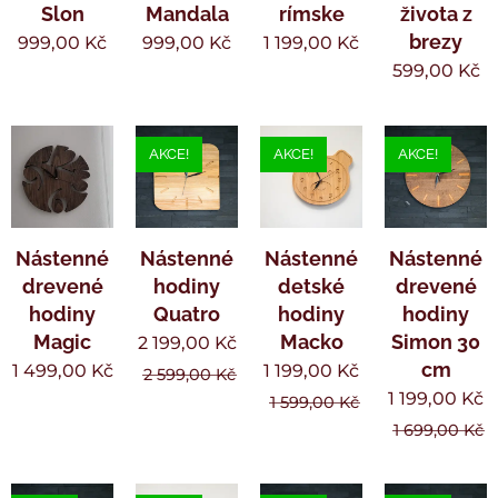
Slon
Mandala
rímske
života z
brezy
999,00
Kč
999,00
Kč
1 199,00
Kč
599,00
Kč
AKCE!
AKCE!
AKCE!
Nástenné
Nástenné
Nástenné
Nástenné
drevené
hodiny
detské
drevené
hodiny
Quatro
hodiny
hodiny
Magic
Macko
Simon 30
2 199,00
Kč
cm
1 499,00
Kč
1 199,00
Kč
2 599,00
Kč
1 199,00
Kč
1 599,00
Kč
1 699,00
Kč