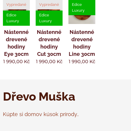
Vypredané
Vypredané
Edice
Luxury
Edice
Edice
Luxury
Luxury
Nástenné
Nástenné
Nástenné
drevené
drevené
drevené
hodiny
hodiny
hodiny
Eye 30cm
Cut 30cm
Line 30cm
1 990,00
Kč
1 990,00
Kč
1 990,00
Kč
Dřevo Muška
Kúpte si domov kúsok prírody..