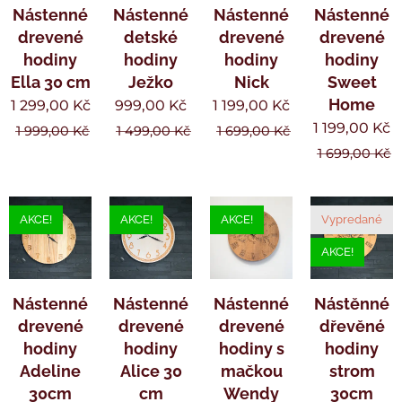
Nástenné
Nástenné
Nástenné
Nástenné
drevené
detské
drevené
drevené
hodiny
hodiny
hodiny
hodiny
Ella 30 cm
Ježko
Nick
Sweet
Home
1 299,00
Kč
999,00
Kč
1 199,00
Kč
1 199,00
Kč
1 999,00
Kč
1 499,00
Kč
1 699,00
Kč
1 699,00
Kč
AKCE!
AKCE!
AKCE!
Vypredané
AKCE!
Nástenné
Nástenné
Nástenné
Nástěnné
drevené
drevené
drevené
dřevěné
hodiny
hodiny
hodiny s
hodiny
Adeline
Alice 30
mačkou
strom
30cm
cm
Wendy
30cm