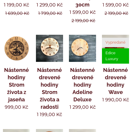
30cm
1 199,00
Kč
1 299,00
Kč
1 599,00
Kč
1 599,00
Kč
1 699,00
Kč
1 799,00
Kč
2 199,00
Kč
2 199,00
Kč
Vypredané
Edice
Luxury
Nástenné
Nástenné
Nástenné
Nástenné
hodiny
drevené
drevené
drevené
Strom
hodiny
hodiny
hodiny
života z
Strom
Adeline
Wave
jaseňa
života a
Deluxe
1 990,00
Kč
radosti
999,00
Kč
1 299,00
Kč
1 199,00
Kč