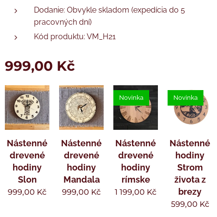
Dodanie: Obvykle skladom (expedícia do 5
pracovných dní)
Kód produktu: VM_H21
999,00
Kč
Novinka
Novinka
Nástenné
Nástenné
Nástenné
Nástenné
drevené
drevené
drevené
hodiny
hodiny
hodiny
hodiny
Strom
Slon
Mandala
rímske
života z
brezy
999,00
Kč
999,00
Kč
1 199,00
Kč
599,00
Kč