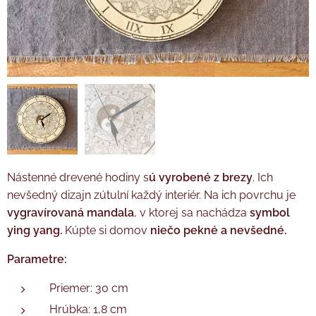
Nástenné drevené hodiny s
ú vyrobené z brezy
. Ich
nevšedný dizajn zútulní každý interiér. Na ich povrchu je
vygravírovaná mandala
, v ktorej sa nachádza
symbol
ying yang.
Kúpte si domov
niečo pekné a nevšedné.
Parametre:
Priemer: 30 cm
Hrúbka: 1,8 cm