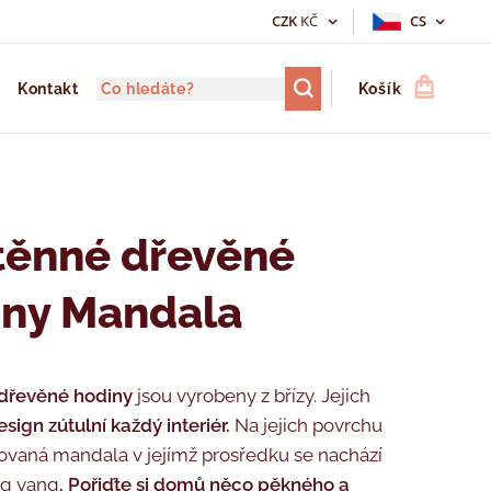
CZK
KČ
CS
Kontakt
Košík
těnné dřevěné
iny Mandala
dřevěné hodiny
jsou vyrobeny z břízy. Jejich
sign zútulní každý interiér.
Na jejich povrchu
rovaná mandala v jejímž prosředku se nachází
ng yang
. Pořiďte si domů něco pěkného a