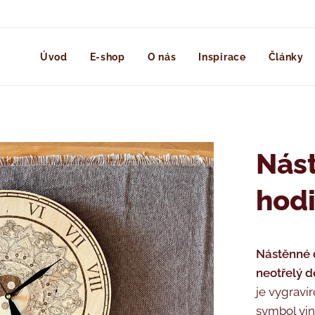
Úvod
E-shop
O nás
Inspirace
Články
Nás
hod
Nástěnné 
neotřelý de
je vygraví
symbol yi