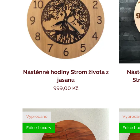
Nástěnné hodiny Strom života z
Nást
jasanu
St
999,00
Kč
Vyprodáno
Vyprodá
Edice Luxury
Edice Lu