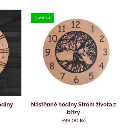
Novinka
odiny
Nástěnné hodiny Strom života z
břízy
599,00
Kč