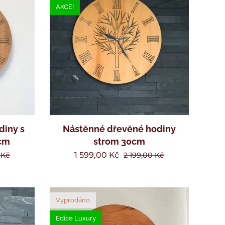
AKCE!
diny s
Nástěnné dřevěné hodiny
cm
strom 30cm
1 599,00
Kč
Kč
2 199,00
Kč
Vyprodáno
Edice Luxury