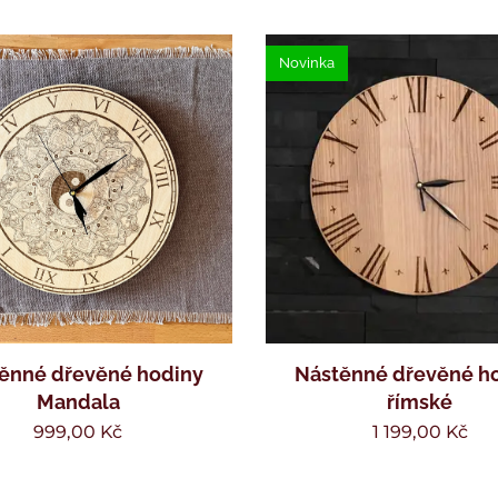
Novinka
ěnné dřevěné hodiny
Nástěnné dřevěné h
Mandala
římské
999,00
Kč
1 199,00
Kč