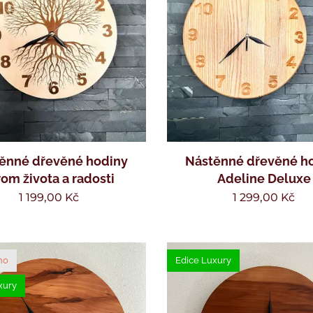
ěnné dřevěné hodiny
Nástěnné dřevěné h
rom života a radosti
Adeline Deluxe
1 199,00
Kč
1 299,00
Kč
no
Edice Luxury
xury