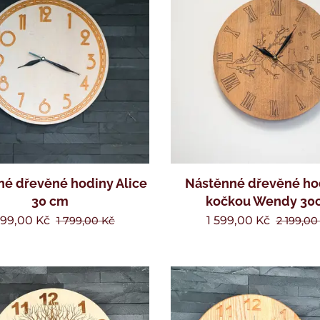
é dřevěné hodiny Alice
Nástěnné dřevěné ho
30 cm
kočkou Wendy 30
299,00
Kč
1 599,00
Kč
1 799,00
Kč
2 199,00