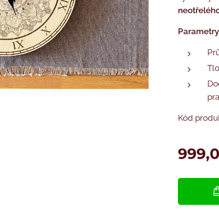
neotřelého
Parametry
Pr
Tlo
Do
pr
Kód produ
999,