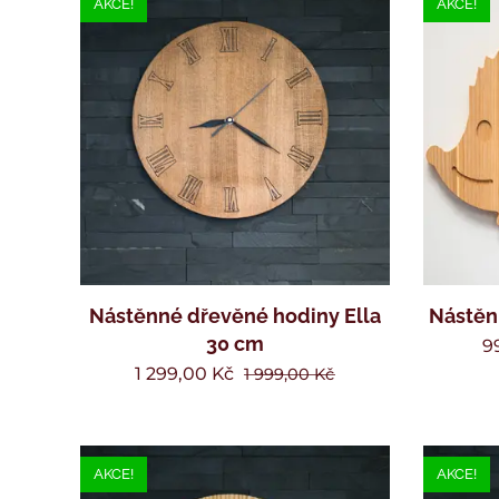
AKCE!
AKCE!
Nástěnné dřevěné hodiny Ella
Nástěn
30 cm
9
1 299,00
Kč
1 999,00
Kč
AKCE!
AKCE!