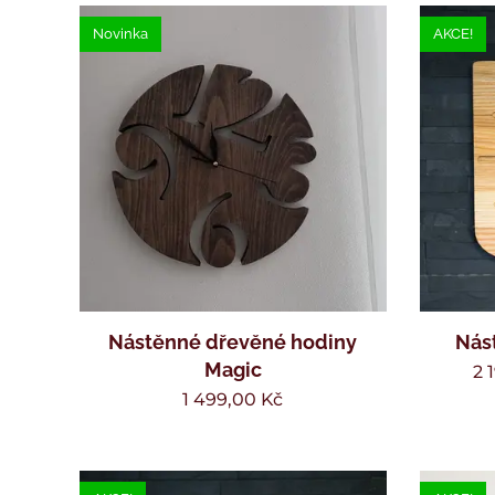
Novinka
AKCE!
Nástěnné dřevěné hodiny
Nás
Magic
2 
1 499,00
Kč