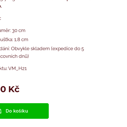
.
:
ůměr: 30 cm
ušťka: 1,8 cm
dání: Obvykle skladem (expedice do 5
acovních dnů)
ktu: VM_H21
00
Kč
Do košíku