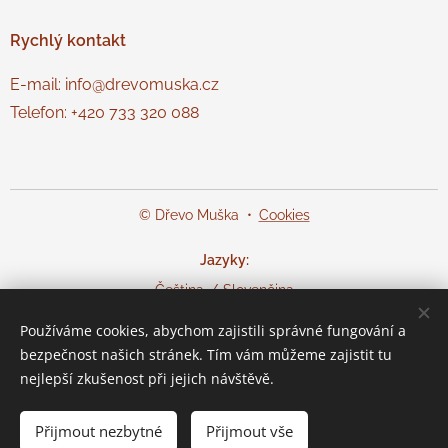
Rychlý
kontakt
E-mail: info@drevomuska.cz
Telefon: +420 733 320 088
© Dřevo Muška
Cookies
Jazyky
Čeština
Slovenčina
Používáme cookies, abychom zajistili správné fungování a
Měna
bezpečnost našich stránek. Tím vám můžeme zajistit tu
CZK Kč
EUR €
nejlepší zkušenost při jejich návštěvě.
Do košíku
Přijmout nezbytné
Přijmout vše