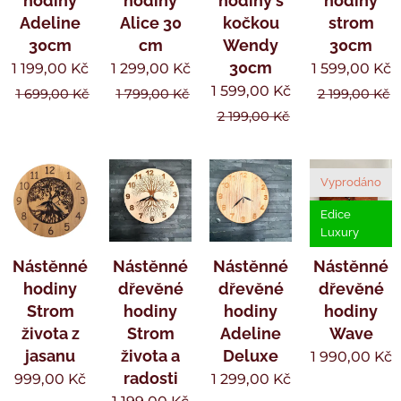
hodiny
hodiny
hodiny s
hodiny
Adeline
Alice 30
kočkou
strom
30cm
cm
Wendy
30cm
30cm
1 199,00
Kč
1 299,00
Kč
1 599,00
Kč
1 599,00
Kč
1 699,00
Kč
1 799,00
Kč
2 199,00
Kč
2 199,00
Kč
Vyprodáno
Edice
Luxury
Nástěnné
Nástěnné
Nástěnné
Nástěnné
hodiny
dřevěné
dřevěné
dřevěné
Strom
hodiny
hodiny
hodiny
života z
Strom
Adeline
Wave
jasanu
života a
Deluxe
1 990,00
Kč
radosti
999,00
Kč
1 299,00
Kč