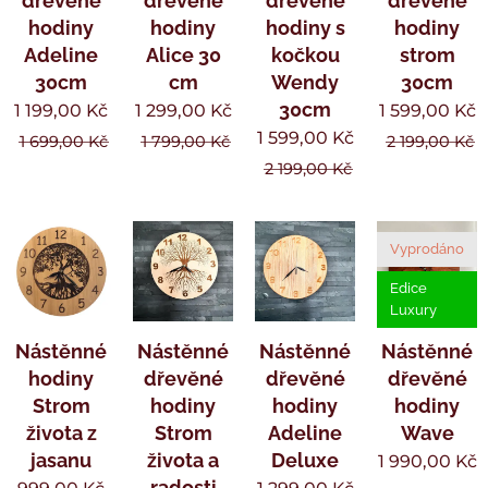
dřevěné
dřevěné
dřevěné
dřevěné
hodiny
hodiny
hodiny s
hodiny
Adeline
Alice 30
kočkou
strom
30cm
cm
Wendy
30cm
30cm
1 199,00
Kč
1 299,00
Kč
1 599,00
Kč
1 599,00
Kč
1 699,00
Kč
1 799,00
Kč
2 199,00
Kč
2 199,00
Kč
Vyprodáno
Edice
Luxury
Nástěnné
Nástěnné
Nástěnné
Nástěnné
hodiny
dřevěné
dřevěné
dřevěné
Strom
hodiny
hodiny
hodiny
života z
Strom
Adeline
Wave
jasanu
života a
Deluxe
1 990,00
Kč
radosti