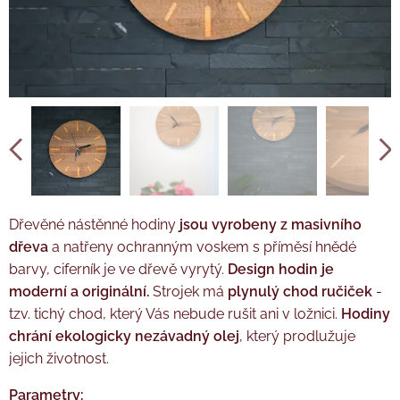
Tužková baterie AA není součástí balení.
Dřevěné nástěnné hodiny
jsou vyrobeny z masivního
dřeva
a natřeny ochranným voskem s příměsí hnědé
barvy, ciferník je ve dřevě vyrytý.
Design hodin je
moderní a originální.
Strojek má
plynulý chod ručiček
-
tzv. tichý chod, který Vás nebude rušit ani v ložnici.
Hodiny
chrání ekologicky nezávadný olej
, který prodlužuje
jejich životnost.
Parametry: