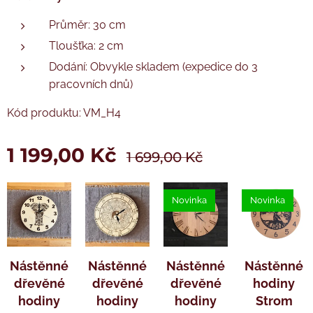
Tužková baterie AA není součástí balení.
Tužková baterie AA není součástí balení.
Průměr: 30 cm
Tloušťka: 2 cm
Dodání: Obvykle skladem (expedice do 3
pracovních dnů)
Kód produktu: VM_H4
1 199,00
Kč
1 699,00
Kč
Novinka
Novinka
Nástěnné
Nástěnné
Nástěnné
Nástěnné
dřevěné
dřevěné
dřevěné
hodiny
hodiny
hodiny
hodiny
Strom