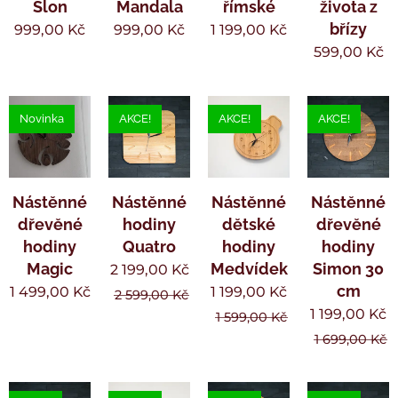
Slon
Mandala
římské
života z
břízy
999,00
Kč
999,00
Kč
1 199,00
Kč
599,00
Kč
Novinka
AKCE!
AKCE!
AKCE!
Nástěnné
Nástěnné
Nástěnné
Nástěnné
dřevěné
hodiny
dětské
dřevěné
hodiny
Quatro
hodiny
hodiny
Magic
Medvídek
Simon 30
2 199,00
Kč
cm
1 499,00
Kč
1 199,00
Kč
2 599,00
Kč
1 199,00
Kč
1 599,00
Kč
1 699,00
Kč