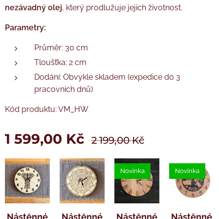
nezávadný olej
, který prodlužuje jejich životnost.
Tužková baterie AA není součástí balení.
Tužková baterie AA není součástí balení.
Parametry:
Průměr: 30 cm
Tloušťka: 2 cm
Dodání: Obvykle skladem (expedice do 3
pracovních dnů)
Kód produktu: VM_HW
1 599,00
Kč
2 199,00
Kč
Novinka
Novinka
Nástěnné
Nástěnné
Nástěnné
Nástěnné