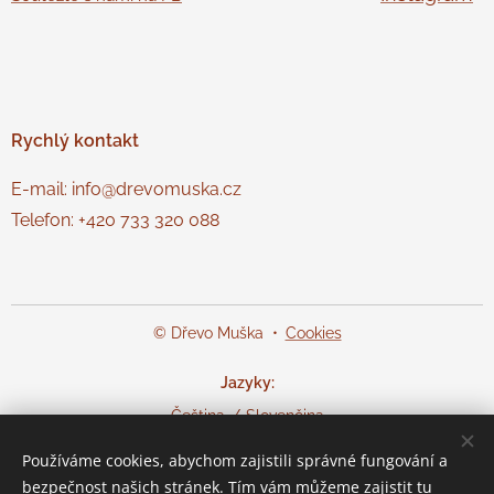
Rychlý
kontakt
E-mail: info@drevomuska.cz
Telefon: +420 733 320 088
© Dřevo Muška
Cookies
Jazyky
Čeština
Slovenčina
Používáme cookies, abychom zajistili správné fungování a
Měna
bezpečnost našich stránek. Tím vám můžeme zajistit tu
CZK Kč
EUR €