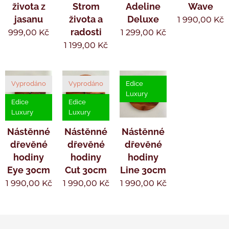
života z
Strom
Adeline
Wave
jasanu
života a
Deluxe
1 990,00
Kč
radosti
999,00
Kč
1 299,00
Kč
1 199,00
Kč
Vyprodáno
Vyprodáno
Edice
Luxury
Edice
Edice
Luxury
Luxury
Nástěnné
Nástěnné
Nástěnné
dřevěné
dřevěné
dřevěné
hodiny
hodiny
hodiny
Eye 30cm
Cut 30cm
Line 30cm
1 990,00
Kč
1 990,00
Kč
1 990,00
Kč