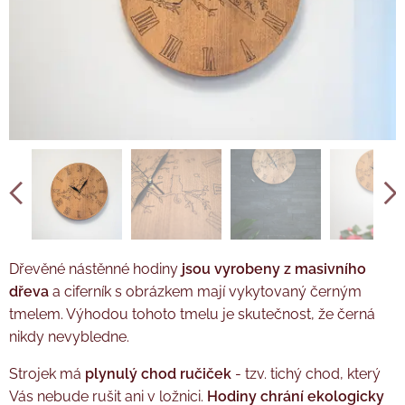
Tužková baterie AA není součástí balení.
Dřevěné nástěnné hodiny
jsou vyrobeny z masivního
dřeva
a ciferník s obrázkem mají vykytovaný černým
tmelem. Výhodou tohoto tmelu je skutečnost, že černá
nikdy nevybledne.
Strojek má
plynulý chod ručiček
- tzv. tichý chod, který
Vás nebude rušit ani v ložnici.
Hodiny chrání ekologicky