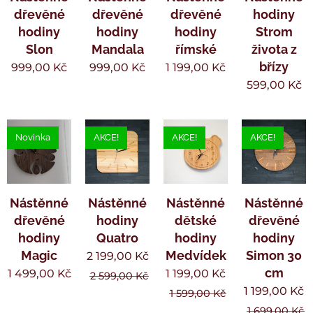
dřevěné
dřevěné
dřevěné
hodiny
hodiny
hodiny
hodiny
Strom
Slon
Mandala
římské
života z
břízy
999,00
Kč
999,00
Kč
1 199,00
Kč
599,00
Kč
Novinka
AKCE!
AKCE!
AKCE!
Nástěnné
Nástěnné
Nástěnné
Nástěnné
dřevěné
hodiny
dětské
dřevěné
hodiny
Quatro
hodiny
hodiny
Magic
Medvídek
Simon 30
2 199,00
Kč
cm
1 499,00
Kč
1 199,00
Kč
2 599,00
Kč
1 199,00
Kč
1 599,00
Kč
1 699,00
Kč